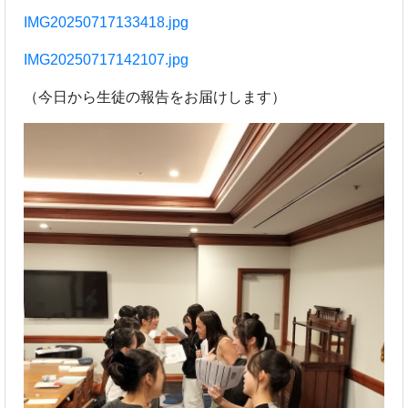
IMG20250717133418.jpg
IMG20250717142107.jpg
（今日から生徒の報告をお届けします）