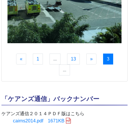
«
1
...
13
»
3
...
「ケアンズ通信」バックナンバー
ケアンズ通信２０１４ＰＤＦ版はこちら
cairns2014.pdf 1671KB