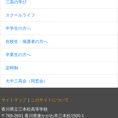
三高の学び
スクールライフ
中学生の方へ
在校生・保護者の方へ
卒業生の方へ
定時制
大中三高会（同窓会）
サイトマップ
｜
このサイトについて
香川県立三本松高等学校
〒769-2601 香川県東かがわ市三本松1500-1