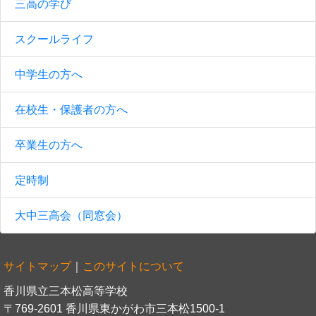
三高の学び
スクールライフ
中学生の方へ
在校生・保護者の方へ
卒業生の方へ
定時制
大中三高会（同窓会）
サイトマップ
｜
このサイトについて
香川県立三本松高等学校
〒769-2601 香川県東かがわ市三本松1500-1