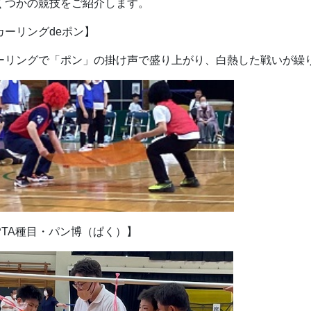
くつかの競技をご紹介します。
カーリングdeポン】
ーリングで「ポン」の掛け声で盛り上がり、白熱した戦いが繰
PTA種目・パン博（ぱく）】