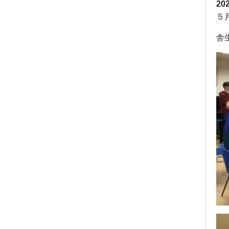
20
５
舎