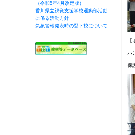
（令和5年4月改定版）
香川県立視覚支援学校運動部活動
に係る活動方針
気象警報発表時の登下校について
【
ハ
保