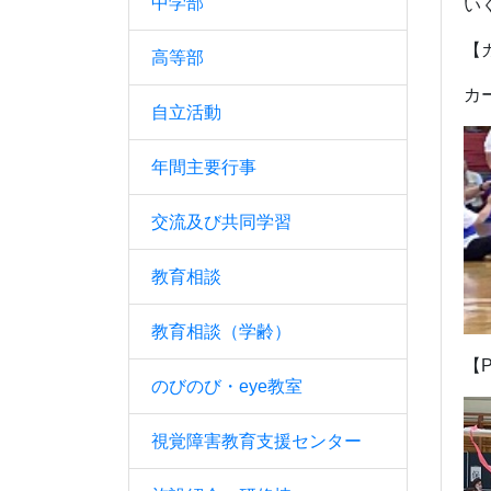
中学部
い
【
高等部
カ
自立活動
年間主要行事
交流及び共同学習
教育相談
教育相談（学齢）
【
のびのび・eye教室
視覚障害教育支援センター