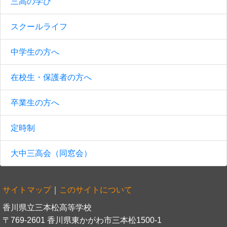
三高の学び
スクールライフ
中学生の方へ
在校生・保護者の方へ
卒業生の方へ
定時制
大中三高会（同窓会）
サイトマップ
｜
このサイトについて
香川県立三本松高等学校
〒769-2601 香川県東かがわ市三本松1500-1