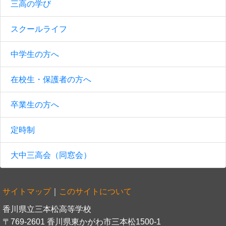
三高の学び
スクールライフ
中学生の方へ
在校生・保護者の方へ
卒業生の方へ
定時制
大中三高会（同窓会）
サイトマップ
｜
このサイトについて
香川県立三本松高等学校
〒769-2601 香川県東かがわ市三本松1500-1