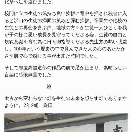
化祭へ足を運びました。
校門に立つ生徒の気持ち良い挨拶に背中を押され校舎に入
ると沢山の生徒の満面の笑みと弾む挨拶、卒業生や他校の
生徒との再会を喜ぶ声、地域の方々が生徒一人ひとりを我
が子の様に思い成長を見守ってくださる姿、生徒の自由と
規範意識を育む為に日々御指導くださる先生方の熱い眼差
し、100年という歴史の中で育んできた人の心のあたたか
さを肌で心で感じる事が出来た時間でした。
そして志度高書道部の作品の前で足が止まり、素晴らしい
言葉に感慨無量でした。
燎
太古から変わらない灯を生徒の未来を照らす灯であります
ように。2年2組 鎌田