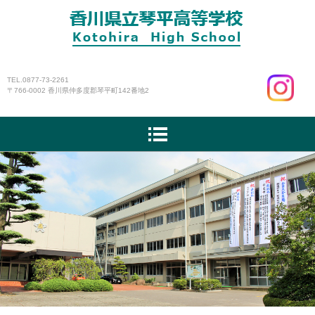
ページ
TEL.0877-73-2261
〒766-0002 香川県仲多度郡琴平町142番地2