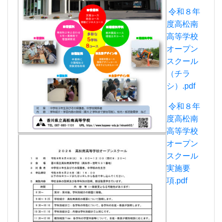
令和８年
度高松南
高等学校
オープン
スクール
（チラ
シ）.pdf
令和８年
度高松南
高等学校
オープン
スクール
実施要
項.pdf