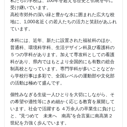
私たちの学校は、100年を超える歴史と伝統を今に
受け継いでいます。
高松市郊外の深い緑と豊かな水に囲まれた広大な校
地に、1,000名近くの若人たちの活力と笑顔があふれ
ています。
本科には、近年、新たに設置された福祉科のほか、
普通科、環境科学科、生活デザイン科及び看護科の
５つの学科があります。加えて専攻科としての看護
科があり、県内ではもとより全国的にも有数の総合
制高校となっています。専門学科が多いことなどか
ら学校行事は多彩で、全国レベルの運動部や文化部
の活動は極めて盛んです。
個性みなぎる生徒一人ひとりを大切にしながら、そ
の希望や適性等にきめ細かく応じる教育を展開して
います。社会で活躍する ４万余人の卒業生に負けじ
と、”見つめて 未来へ 南高”を合言葉に南高第２
世紀を力強く歩んでいます。