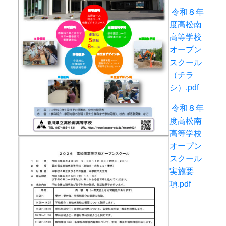
令和８年
度高松南
高等学校
オープン
スクール
（チラ
シ）.pdf
令和８年
度高松南
高等学校
オープン
スクール
実施要
項.pdf