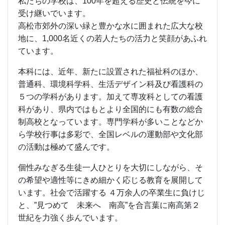
私たちの学校は、100年を超える歴史と伝統を今に
受け継いでいます。
高松市郊外の深い緑と豊かな水に囲まれた広大な校
地に、1,000名近くの若人たちの活力と笑顔があふれ
ています。
本科には、近年、新たに設置された福祉科のほか、
普通科、環境科学科、生活デザイン科及び看護科の
５つの学科があります。加えて専攻科としての看護
科があり、県内ではもとより全国的にも有数の総合
制高校となっています。専門学科が多いことなどか
ら学校行事は多彩で、全国レベルの運動部や文化部
の活動は極めて盛んです。
個性みなぎる生徒一人ひとりを大切にしながら、そ
の希望や適性等にきめ細かく応じる教育を展開して
います。社会で活躍する ４万余人の卒業生に負けじ
と、”見つめて 未来へ 南高”を合言葉に南高第２
世紀を力強く歩んでいます。