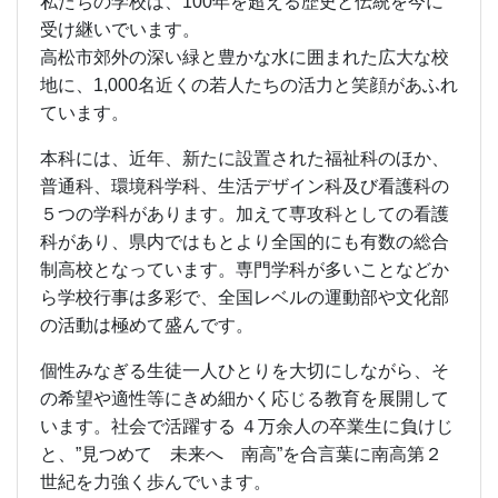
私たちの学校は、100年を超える歴史と伝統を今に
受け継いでいます。
高松市郊外の深い緑と豊かな水に囲まれた広大な校
地に、1,000名近くの若人たちの活力と笑顔があふれ
ています。
本科には、近年、新たに設置された福祉科のほか、
普通科、環境科学科、生活デザイン科及び看護科の
５つの学科があります。加えて専攻科としての看護
科があり、県内ではもとより全国的にも有数の総合
制高校となっています。専門学科が多いことなどか
ら学校行事は多彩で、全国レベルの運動部や文化部
の活動は極めて盛んです。
個性みなぎる生徒一人ひとりを大切にしながら、そ
の希望や適性等にきめ細かく応じる教育を展開して
います。社会で活躍する ４万余人の卒業生に負けじ
と、”見つめて 未来へ 南高”を合言葉に南高第２
世紀を力強く歩んでいます。