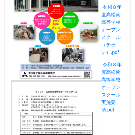
令和８年
度高松南
高等学校
オープン
スクール
（チラ
シ）.pdf
令和８年
度高松南
高等学校
オープン
スクール
実施要
項.pdf