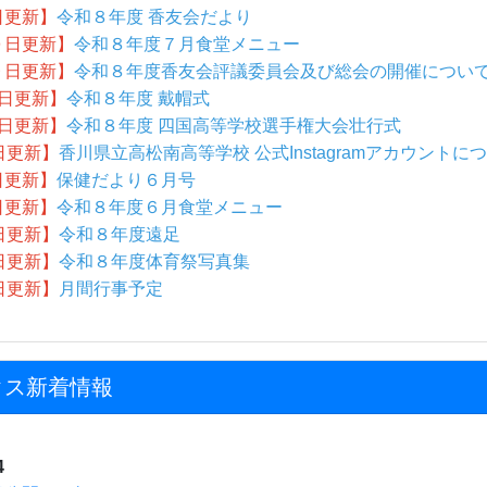
日更新】
令和８年度 香友会だより
０日更新】
令和８年度７月食堂メニュー
９日更新】
令和８年度香友会評議委員会及び総会の開催につい
日更新】
令和８年度 戴帽式
3日更新】
令和８年度 四国高等学校選手権大会壮行式
日更新】
香川県立高松南高等学校 公式Instagramアカウントに
日更新】
保健だより６月号
日更新】
令和８年度６月食堂メニュー
日更新】
令和８年度遠足
日更新】
令和８年度体育祭写真集
日更新】
月間行事予定
クス新着情報
4