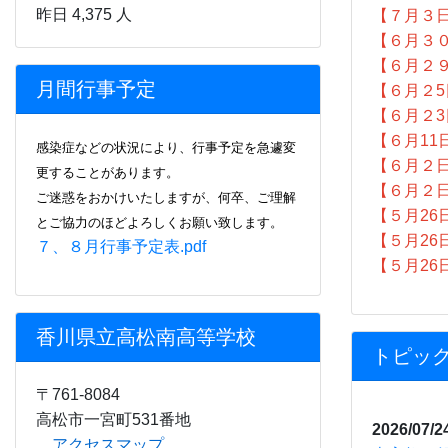
昨日 4,375 人
【７月３
【６月３
【６月２
月間行事予定
【６月２5
【６月２
【６月11
感染症などの状況により、行事
予定を急遽変
【６月２
更することがあります。
【６月２
ご迷惑をおかけいたしますが、何卒、ご理解
【５月26
とご協力のほどよろしくお願い致します。
【５月26
７、８月行事予定表.pdf
【５月26
香川県立高松南高等学校
トピッ
〒761-8084
高松市一宮町531番地
2026/07/2
アクセスマップ