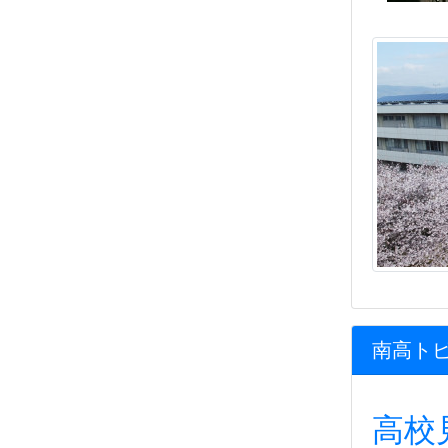
南高ト
高校