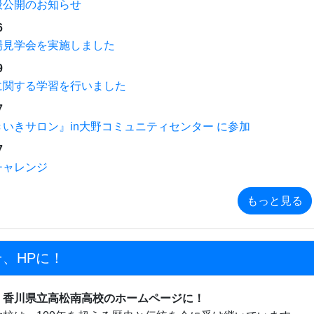
般公開のお知らせ
6
場見学会を実施しました
9
に関する学習を行いました
7
いきサロン』in大野コミュニティセンター に参加
7
チャレンジ
もっと見る
、HPに！
、香川県立高松南高校のホームページに！