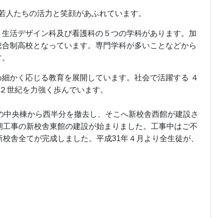
の若人たちの活力と笑顔があふれています。
、生活デザイン科及び看護科の５つの学科があります。加
総合制高校となっています。専門学科が多いことなどから
す。
細かく応じる教育を展開しています。社会で活躍する ４
第２世紀を力強く歩んでいます。
舎の中央棟から西半分を撤去し、そこへ新校舎西館が建設さ
期工事の新校舎東館の建設が始まりました。工事中はご不
新校舎全てが完成しました。平成31年４月より全生徒が、