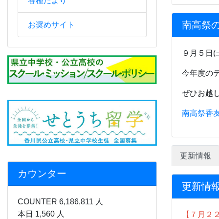
各種たより
南高祭
お奨めサイト
９月５日(
今年度の
ぜひお越
南高祭香友
更新情報
カウンター
更新情
COUNTER 6,186,811 人
本日 1,560 人
【７月２