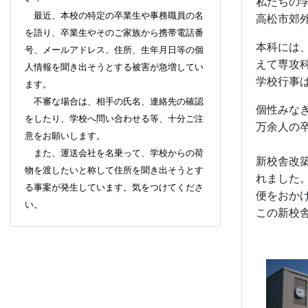
私たちの
最近、本校の特定の卒業生や事務職員の名
高松市郊
を語り、卒業生やそのご家族から携帯電話番
本科には
号、メールアドレス、住所、生年月日等の個
えて専攻
人情報を聞き出そうとする被害が急増してい
学校行事
ます。
不審な場合は、相手の氏名、連絡先の確認
個性みな
をしたり、学校へ問い合わせる等、十分ご注
万余人の
意をお願いします。
また、運送会社を名乗って、学校からの荷
新校舎改
物を渡したいと称して住所を聞き出そうとす
れました
る事案が発生しています。気をつけてくださ
便をおか
い。
この新校
新校舎