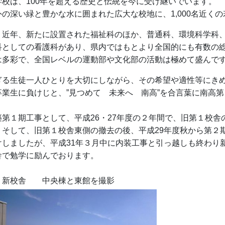
学校は、100年を超える歴史と伝統を今に受け継いでいます。
外の深い緑と豊かな水に囲まれた広大な校地に、1,000名近く
、近年、新たに設置された福祉科のほか、普通科、環境科学科
科としての看護科があり、県内ではもとより全国的にも有数の
は多彩で、全国レベルの運動部や文化部の活動は極めて盛んで
ぎる生徒一人ひとりを大切にしながら、その希望や適性等にきめ
卒業生に負けじと、”見つめて 未来へ 南高”を合言葉に南高
築第１期工事として、平成26・27年度の２年間で、旧第１校
。そして、旧第１校舎東側の撤去の後、平成29年度秋から第２
けしましたが、平成31年３月中に内装工事と引っ越しも終わり
舎で勉学に励んでおります。
 中央棟と東館を撮影