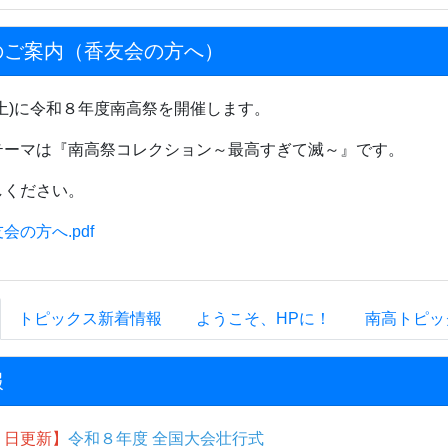
のご案内（香友会の方へ）
土)に令和８年度南高祭を開催します。
テーマは『南高祭コレクション～最高すぎて滅～』です。
しください。
会の方へ.pdf
トピックス新着情報
ようこそ、HPに！
南高トピッ
報
２日更新】
令和８年度 全国大会壮行式