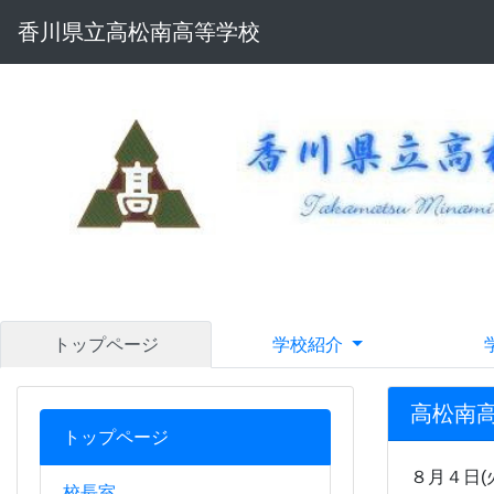
香川県立高松南高等学校
トップページ
学校紹介
高松南
トップページ
８月４日
校長室