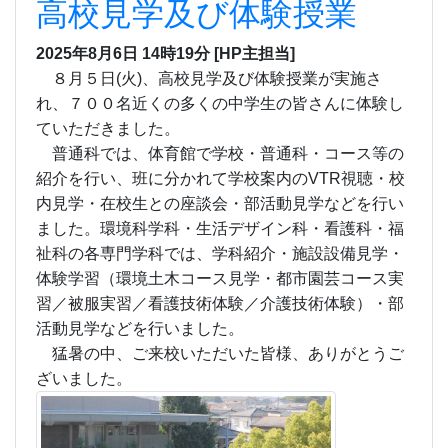
高校見学及び体験授業
2025年8月6日 14時19分
[HP主担当]
８月５
日(火)、高校見学及び体験授業が実施さ
れ、７
００名近くの
多くの中学生の皆さんに体験し
ていただきました。
普通科では、体育館で学校・普通科・コース等の
紹介を行い、班に分かれて学校案内のVTR視聴・
校
内見学・在校生との座談会・部活動見学などを行い
ました。環境科学科・生活デザイン科・看護科・福
祉科の各専門学科では、学科紹介・施設設備見学・
体験学習（環境土木コース見学・都市園芸コース実
習／被服実習／看護技術体験／介護技術体験）
・
部
活動見学などを
行いました。
猛暑の中、
ご来校いただいた皆様、
ありがとうご
ざいました。