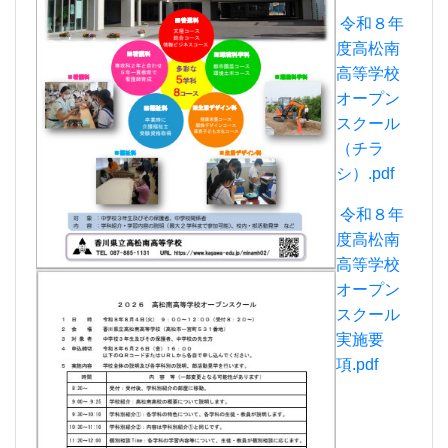
令和８年
度高松南
高等学校
オープン
スクール
（チラ
シ）.pdf
令和８年
度高松南
高等学校
オープン
スクール
実施要
項.pdf