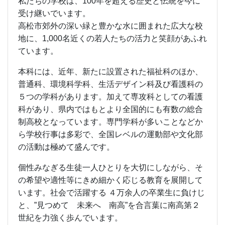
私たちの学校は、100年を超える歴史と伝統を今に
受け継いでいます。
高松市郊外の深い緑と豊かな水に囲まれた広大な校
地に、1,000名近くの若人たちの活力と笑顔があふれ
ています。
本科には、近年、新たに設置された福祉科のほか、
普通科、環境科学科、生活デザイン科及び看護科の
５つの学科があります。加えて専攻科としての看護
科があり、県内ではもとより全国的にも有数の総合
制高校となっています。専門学科が多いことなどか
ら学校行事は多彩で、全国レベルの運動部や文化部
の活動は極めて盛んです。
個性みなぎる生徒一人ひとりを大切にしながら、そ
の希望や適性等にきめ細かく応じる教育を展開して
います。社会で活躍する ４万余人の卒業生に負けじ
と、”見つめて 未来へ 南高”を合言葉に南高第２
世紀を力強く歩んでいます。