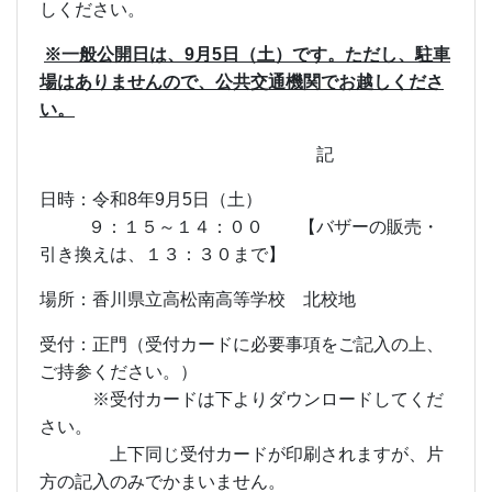
しください。
※一般公開日は、
9
月
5
日（土）です。ただし、駐車
場はありませんので、公共交通機関でお越しくださ
い。
記
日時：令和
8
年
9
月
5
日（土）
９：１５～１４：００ 【バザーの販売・
引き換えは、１３：３０まで】
場所：香川県立高松南高等学校 北校地
受付：正門（受付カードに必要事項をご記入の上、
ご持参ください。）
※受付カードは下よりダウンロードしてくだ
さい。
上下同じ受付カードが印刷されますが、片
方の記入のみでかまいません。