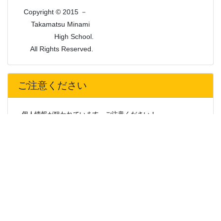
Copyright © 2015 －
Takamatsu Minami
High School.
All Rights Reserved.
ご注意ください
個人情報が狙われています。ご注意ください！
最近、本校の特定の卒業生や事務職員の名を語り、卒業生や
そのご家族から携帯電話番号、メールアドレス、住所、生年月
日等の個人情報を聞き出そうとする被害が急増しています。
不審な場合は、相手の氏名、連絡先の確認をしたり、学校へ
問い合わせる等、十分ご注意をお願いします。
また、運送会社を名乗って、学校からの荷物を渡したいと称
して住所を聞き出そうとする事案が発生しています。気をつけ
てください。