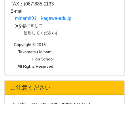
ご注意ください
個人情報が狙われています。ご注意ください！
最近、本校の特定の卒業生や事務職員の名を語り、卒業生や
そのご家族から携帯電話番号、メールアドレス、住所、生年月
日等の個人情報を聞き出そうとする被害が急増しています。
不審な場合は、相手の氏名、連絡先の確認をしたり、学校へ
問い合わせる等、十分ご注意をお願いします。
また、運送会社を名乗って、学校からの荷物を渡したいと称
して住所を聞き出そうとする事案が発生しています。気をつけ
てください。