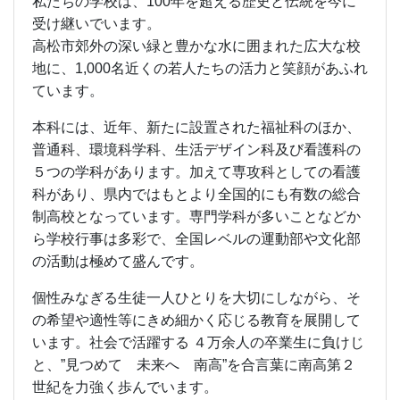
ら学校行事は多彩で、全国レベルの運動部や文化部
の活動は極めて盛んです。
個性みなぎる生徒一人ひとりを大切にしながら、そ
の希望や適性等にきめ細かく応じる教育を展開して
います。社会で活躍する ４万余人の卒業生に負けじ
と、”見つめて 未来へ 南高”を合言葉に南高第２
世紀を力強く歩んでいます。
新校舎改築第１期工事として、平成26・27年度の２
年間で、旧第１校舎の中央棟から西半分を撤去し、
そこへ新校舎西館が建設されました。そして、旧第
１校舎東側の撤去の後、平成29年度秋から第２期工
事の新校舎東館の建設が始まりました。工事中はご
不便をおかけしましたが、平成31年３月中に内装工
事と引っ越しも終わり新校舎全てが完成しました。
平成31年４月より全生徒が、この新校舎で勉学に励
んでおります。