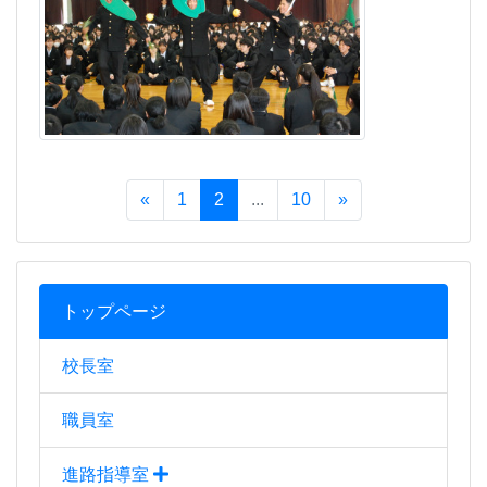
トップページ
校長室
職員室
進路指導室
生徒指導室
教育相談室
保健室
図書館
部活動・生徒会