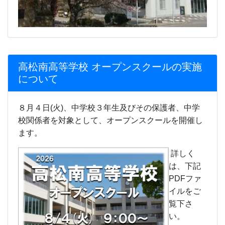
ます。
詳しく
は、下記
PDFファ
イルをご
覧下さ
い。
令和８年
度高松南
高等学校
オープン
スクール
（チラ
シ）.pdf
令和８年
度高松南