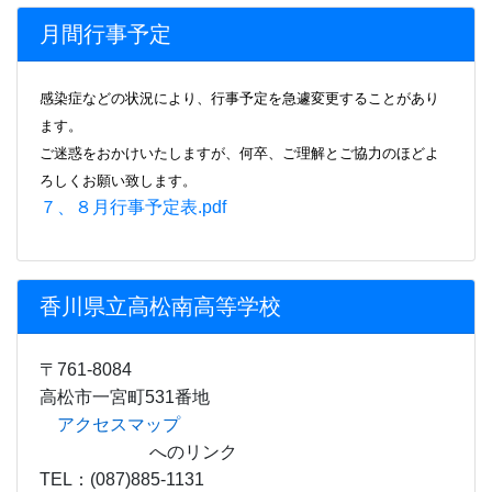
香川県立高松南高等学校
〒761-8084
高松市一宮町531番地
アクセスマップ
へのリンク
TEL：(087)885-1131
FAX：(087)885-1133
E-mail
minamh01・kagawa-edu.jp
(●を@に直して
使用してください)
Copyright © 2015 －
Takamatsu Minami
High School.
All Rights Reserved.