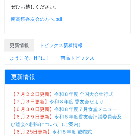
更新情報
【７月２２日更新】
令和８年度 全国大会壮行式
【７月３日更新】
令和８年度 香友会だより
【６月３０日更新】
令和８年度７月食堂メニュー
【６月２９日更新】
令和８年度香友会評議委員会及
び総会の開催について（ご案内）
【６月２5
日更新】
令和８年度 戴帽式
【６月２3日更新】
令和８年度 四国高等学校選手権
大会壮行式
【６月11日更新】
香川県立高松南高等学校 公式
Instagramアカウントについて
【６月２日更新】
保健だより６月号
【６月２日更新】
令和８年度６月食堂メニュー
【５月26日更新】
令和８年度遠足
【５月26日更新】
令和８年度体育祭写真集
【５月26日更新】
月間行事予定