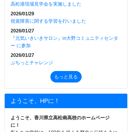
もっと見る
ようこそ、HPに！
ようこそ、香川県立高松南高校のホームページ
に！
私たちの学校は、100年を超える歴史と伝統を今に
受け継いでいます。
高松市郊外の深い緑と豊かな水に囲まれた広大な校
地に、1,000名近くの若人たちの活力と笑顔があふれ
ています。
本科には、近年、新たに設置された福祉科のほか、
普通科、環境科学科、生活デザイン科及び看護科の
５つの学科があります。加えて専攻科としての看護
科があり、県内ではもとより全国的にも有数の総合
制高校となっています。専門学科が多いことなどか