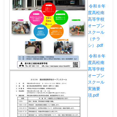
高等学校
オープン
スクール
実施要
項.pdf