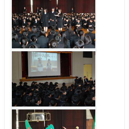
«
1
2
...
10
»