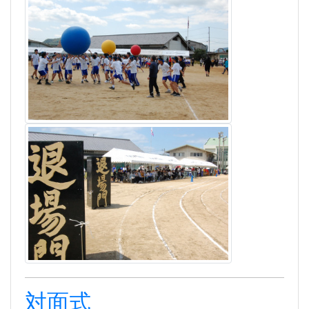
対面式
2025年4月9日 12時59分
[HP主担当]
令和７年
４月９日(水)、新１年生と２・３年生との
対面式が行われました。
普通科
、
看護科
、
環境科学科、生活デザイン科、福
祉科
の５つの学科の
３年生
各クラス代表が、
趣向を
凝らして
各学科の特徴を新
１年生
に紹介しました。
そして、新１年生の
各クラス
代表に昨年度の生徒会
誌「あゆみ」を贈りました。