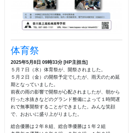
５月２日（金）の開祭予定でしたが、雨天のため延
期となっていました。
前夜の雨の影響で開祭が心配されましたが、朝から
行った水抜きなどのグランド整備によって１時間遅
れで無事開祭することができました。みんな笑顔
で、おおいに盛り上がりました。
総合優勝は２年８組、総合準優勝は１年２組
各学年の優勝は３年６組、
２年８組、１年２組
準優勝は３年２組、２年２組、１年７組
でし
た。