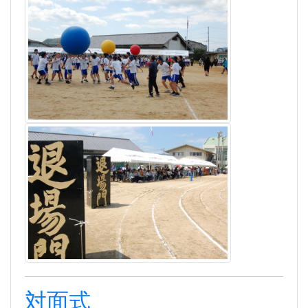
対面式
2025年4月9日 12時59分
[HP主担当]
令和７年
４月９日(水)、新１年生と２・３年生との
対面式が行われました。
普通科
、
看護科
、
環境科学科、生活デザイン科、福
祉科
の５つの学科の
３年生
各クラス代表が、
趣向を
凝らして
各学科の特徴を新
１年生
に紹介しました。
そして、新１年生の
各クラス
代表に昨年度の生徒会
誌「あゆみ」を贈りました。