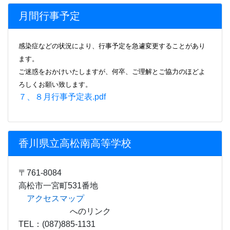
香川県立高松南高等学校
〒761-8084
高松市一宮町531番地
アクセスマップ
へのリンク
TEL：(087)885-1131
FAX：(087)885-1133
E-mail
minamh01・kagawa-edu.jp
(●を@に直して
使用してください)
Copyright © 2015 －
Takamatsu Minami
High School.
All Rights Reserved.