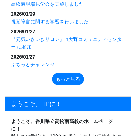
もっと見る
ようこそ、HPに！
ようこそ、香川県立高松南高校のホームページ
に！
私たちの学校は、100年を超える歴史と伝統を今に
受け継いでいます。
高松市郊外の深い緑と豊かな水に囲まれた広大な校
地に、1,000名近くの若人たちの活力と笑顔があふれ
ています。
本科には、近年、新たに設置された福祉科のほか、
普通科、環境科学科、生活デザイン科及び看護科の
５つの学科があります。加えて専攻科としての看護
科があり、県内ではもとより全国的にも有数の総合
制高校となっています。専門学科が多いことなどか