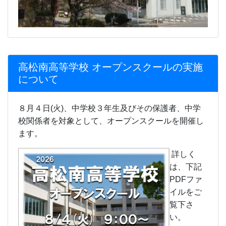
ます。
詳しく
は、下記
PDFファ
イルをご
覧下さ
い。
令和８年
度高松南
高等学校
オープン
スクール
（チラ
シ）.pdf
令和８年
度高松南