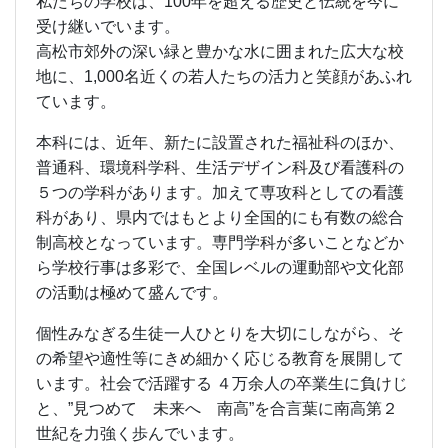
ら学校行事は多彩で、全国レベルの運動部や文化部
の活動は極めて盛んです。
個性みなぎる生徒一人ひとりを大切にしながら、そ
の希望や適性等にきめ細かく応じる教育を展開して
います。社会で活躍する ４万余人の卒業生に負けじ
と、”見つめて 未来へ 南高”を合言葉に南高第２
世紀を力強く歩んでいます。
新校舎改築第１期工事として、平成26・27年度の２
年間で、旧第１校舎の中央棟から西半分を撤去し、
そこへ新校舎西館が建設されました。そして、旧第
１校舎東側の撤去の後、平成29年度秋から第２期工
事の新校舎東館の建設が始まりました。工事中はご
不便をおかけしましたが、平成31年３月中に内装工
事と引っ越しも終わり新校舎全てが完成しました。
平成31年４月より全生徒が、この新校舎で勉学に励
んでおります。