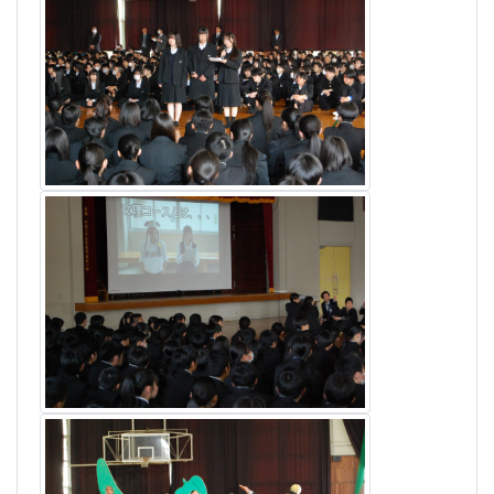
«
1
2
...
10
»