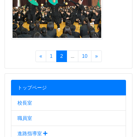
トップページ
校長室
職員室
進路指導室
生徒指導室
教育相談室
保健室
図書館
部活動・生徒会