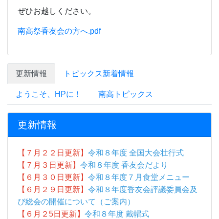
更新情報
【７月２２日更新】
令和８年度 全国大会壮行式
【７月３日更新】
令和８年度 香友会だより
【６月３０日更新】
令和８年度７月食堂メニュー
【６月２９日更新】
令和８年度香友会評議委員会及
び総会の開催について（ご案内）
【６月２5
日更新】
令和８年度 戴帽式
【６月２3日更新】
令和８年度 四国高等学校選手権
大会壮行式
【６月11日更新】
香川県立高松南高等学校 公式
Instagramアカウントについて
【６月２日更新】
保健だより６月号
【６月２日更新】
令和８年度６月食堂メニュー
【５月26日更新】
令和８年度遠足
【５月26日更新】
令和８年度体育祭写真集
【５月26日更新】
月間行事予定