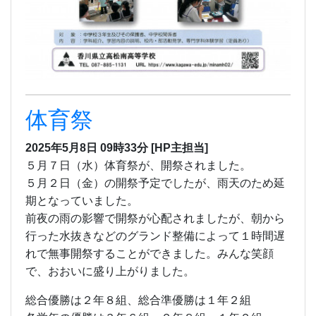
５月２日（金）の開祭予定でしたが、雨天のため延
期となっていました。
前夜の雨の影響で開祭が心配されましたが、朝から
行った水抜きなどのグランド整備によって１時間遅
れで無事開祭することができました。みんな笑顔
で、おおいに盛り上がりました。
総合優勝は２年８組、総合準優勝は１年２組
各学年の優勝は３年６組、
２年８組、１年２組
準優勝は３年２組、２年２組、１年７組
でし
た。