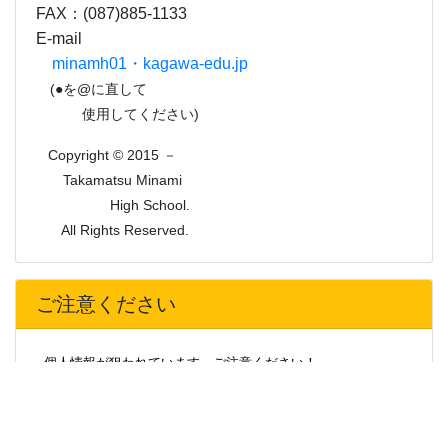
ご注意ください
個人情報が狙われています。ご注意ください！
最近、本校の特定の卒業生や事務職員の名を語り、卒業生や
そのご家族から携帯電話番号、メールアドレス、住所、生年月
日等の個人情報を聞き出そうとする被害が急増しています。
不審な場合は、相手の氏名、連絡先の確認をしたり、学校へ
問い合わせる等、十分ご注意をお願いします。
また、運送会社を名乗って、学校からの荷物を渡したいと称
して住所を聞き出そうとする事案が発生しています。気をつけ
てください。