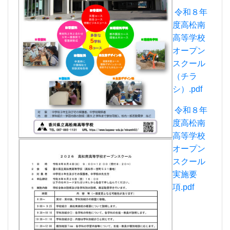
高等学校
オープン
スクール
実施要
項.pdf