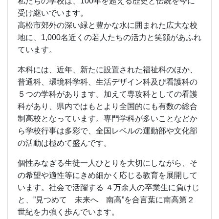
私たちの学校は、100年を超える歴史と伝統を今に
受け継いでいます。
高松市郊外の深い緑と豊かな水に囲まれた広大な校
地に、1,000名近くの若人たちの活力と笑顔があふれ
ています。
本科には、近年、新たに設置された福祉科のほか、
普通科、環境科学科、生活デザイン科及び看護科の
５つの学科があります。加えて専攻科としての看護
科があり、県内ではもとより全国的にも有数の総合
制高校となっています。専門学科が多いことなどか
ら学校行事は多彩で、全国レベルの運動部や文化部
の活動は極めて盛んです。
個性みなぎる生徒一人ひとりを大切にしながら、そ
の希望や適性等にきめ細かく応じる教育を展開して
います。社会で活躍する ４万余人の卒業生に負けじ
と、”見つめて 未来へ 南高”を合言葉に南高第２
世紀を力強く歩んでいます。