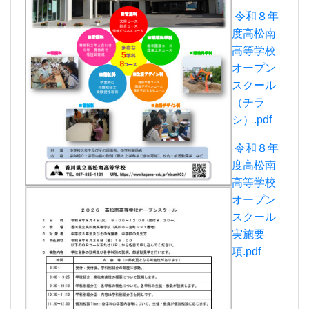
令和８年
度高松南
高等学校
オープン
スクール
（チラ
シ）.pdf
令和８年
度高松南
高等学校
オープン
スクール
実施要
項.pdf