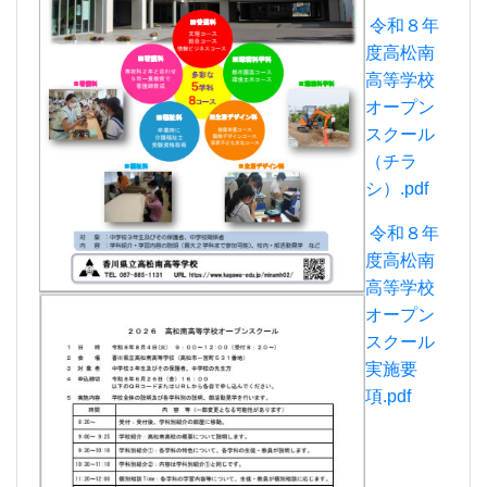
令和８年
度高松南
高等学校
オープン
スクール
（チラ
シ）.pdf
令和８年
度高松南
高等学校
オープン
スクール
実施要
項.pdf