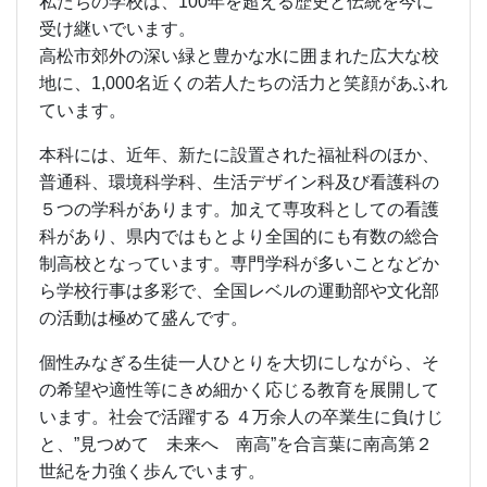
私たちの学校は、100年を超える歴史と伝統を今に
受け継いでいます。
高松市郊外の深い緑と豊かな水に囲まれた広大な校
地に、1,000名近くの若人たちの活力と笑顔があふれ
ています。
本科には、近年、新たに設置された福祉科のほか、
普通科、環境科学科、生活デザイン科及び看護科の
５つの学科があります。加えて専攻科としての看護
科があり、県内ではもとより全国的にも有数の総合
制高校となっています。専門学科が多いことなどか
ら学校行事は多彩で、全国レベルの運動部や文化部
の活動は極めて盛んです。
個性みなぎる生徒一人ひとりを大切にしながら、そ
の希望や適性等にきめ細かく応じる教育を展開して
います。社会で活躍する ４万余人の卒業生に負けじ
と、”見つめて 未来へ 南高”を合言葉に南高第２
世紀を力強く歩んでいます。