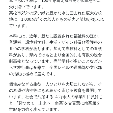
私たちの学校は、100年を超える歴史と伝統を今に
受け継いでいます。
高松市郊外の深い緑と豊かな水に囲まれた広大な校
地に、1,000名近くの若人たちの活力と笑顔があふれ
ています。
本科には、近年、新たに設置された福祉科のほか、
普通科、環境科学科、生活デザイン科及び看護科の
５つの学科があります。加えて専攻科としての看護
科があり、県内ではもとより全国的にも有数の総合
制高校となっています。専門学科が多いことなどか
ら学校行事は多彩で、全国レベルの運動部や文化部
の活動は極めて盛んです。
個性みなぎる生徒一人ひとりを大切にしながら、そ
の希望や適性等にきめ細かく応じる教育を展開して
います。社会で活躍する ４万余人の卒業生に負けじ
と、”見つめて 未来へ 南高”を合言葉に南高第２
世紀を力強く歩んでいます。