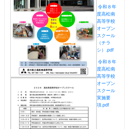
令和８年
度高松南
高等学校
オープン
スクール
（チラ
シ）.pdf
令和８年
度高松南
高等学校
オープン
スクール
実施要
項.pdf