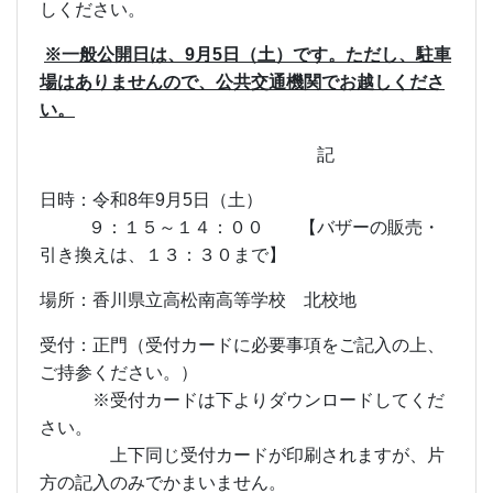
しください。
※一般公開日は、
9
月
5
日（土）です。ただし、駐車
場はありませんので、公共交通機関でお越しくださ
い。
記
日時：令和
8
年
9
月
5
日（土）
９：１５～１４：００ 【バザーの販売・
引き換えは、１３：３０まで】
場所：香川県立高松南高等学校 北校地
受付：正門（受付カードに必要事項をご記入の上、
ご持参ください。）
※受付カードは下よりダウンロードしてくだ
さい。
上下同じ受付カードが印刷されますが、片
方の記入のみでかまいません。