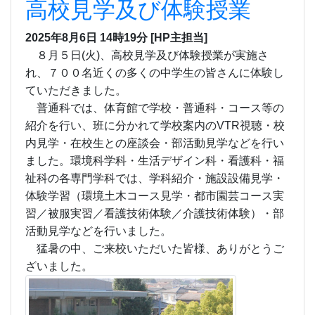
高校見学及び体験授業
2025年8月6日 14時19分
[HP主担当]
８月５
日(火)、高校見学及び体験授業が実施さ
れ、７
００名近くの
多くの中学生の皆さんに体験し
ていただきました。
普通科では、体育館で学校・普通科・コース等の
紹介を行い、班に分かれて学校案内のVTR視聴・
校
内見学・在校生との座談会・部活動見学などを行い
ました。環境科学科・生活デザイン科・看護科・福
祉科の各専門学科では、学科紹介・施設設備見学・
体験学習（環境土木コース見学・都市園芸コース実
習／被服実習／看護技術体験／介護技術体験）
・
部
活動見学などを
行いました。
猛暑の中、
ご来校いただいた皆様、
ありがとうご
ざいました。