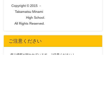
Copyright © 2015 －
Takamatsu Minami
High School.
All Rights Reserved.
ご注意ください
個人情報が狙われています。ご注意ください！
最近、本校の特定の卒業生や事務職員の名を語り、卒業生や
そのご家族から携帯電話番号、メールアドレス、住所、生年月
日等の個人情報を聞き出そうとする被害が急増しています。
不審な場合は、相手の氏名、連絡先の確認をしたり、学校へ
問い合わせる等、十分ご注意をお願いします。
また、運送会社を名乗って、学校からの荷物を渡したいと称
して住所を聞き出そうとする事案が発生しています。気をつけ
てください。