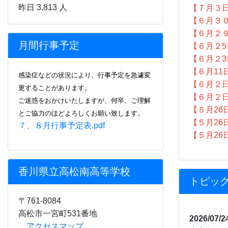
昨日 3,813 人
【７月３
【６月３
【６月２
月間行事予定
【６月２5
【６月２
【６月11
感染症などの状況により、行事
予定を急遽変
【６月２
更することがあります。
【６月２
ご迷惑をおかけいたしますが、何卒、ご理解
【５月26
とご協力のほどよろしくお願い致します。
【５月26
７、８月行事予定表.pdf
【５月26
香川県立高松南高等学校
トピッ
〒761-8084
高松市一宮町531番地
2026/07/2
アクセスマップ