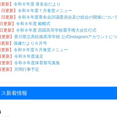
日更新】
令和８年度 香友会だより
０日更新】
令和８年度７月食堂メニュー
９日更新】
令和８年度香友会評議委員会及び総会の開催につい
日更新】
令和８年度 戴帽式
3日更新】
令和８年度 四国高等学校選手権大会壮行式
日更新】
香川県立高松南高等学校 公式Instagramアカウントに
日更新】
保健だより６月号
日更新】
令和８年度６月食堂メニュー
日更新】
令和８年度遠足
日更新】
令和８年度体育祭写真集
日更新】
月間行事予定
クス新着情報
4