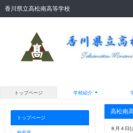
香川県立高松南高等学校
トップページ
学校紹介
高松南
トップページ
８月４日
校長室