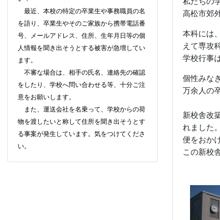
私たちの
最近、本校の特定の卒業生や事務職員の名
高松市郊
を語り、卒業生やそのご家族から携帯電話番
本科には
号、メールアドレス、住所、生年月日等の個
えて専攻
人情報を聞き出そうとする被害が急増してい
学校行事
ます。
不審な場合は、相手の氏名、連絡先の確認
個性みな
をしたり、学校へ問い合わせる等、十分ご注
万余人の
意をお願いします。
また、運送会社を名乗って、学校からの荷
新校舎改
物を渡したいと称して住所を聞き出そうとす
れました
る事案が発生しています。気をつけてくださ
便をおか
い。
この新校
新校舎