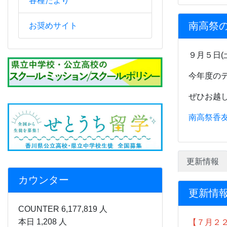
各種たより
南高祭
お奨めサイト
９月５日(
今年度の
ぜひお越
南高祭香友
更新情報
カウンター
更新情
COUNTER 6,177,819 人
本日 1,208 人
【７月２