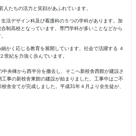
の若人たちの活力と笑顔があふれています。
、生活デザイン科及び看護科の５つの学科があります。加
総合制高校となっています。専門学科が多いことなどから
す。
細かく応じる教育を展開しています。社会で活躍する ４
第２世紀を力強く歩んでいます。
舎の中央棟から西半分を撤去し、そこへ新校舎西館が建設さ
期工事の新校舎東館の建設が始まりました。工事中はご不
新校舎全てが完成しました。平成31年４月より全生徒が、