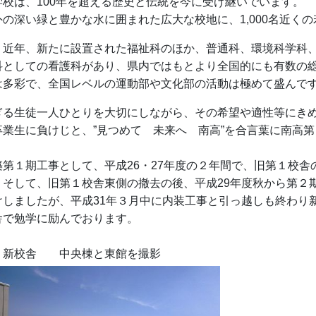
学校は、100年を超える歴史と伝統を今に受け継いでいます。
外の深い緑と豊かな水に囲まれた広大な校地に、1,000名近く
、近年、新たに設置された福祉科のほか、普通科、環境科学科
科としての看護科があり、県内ではもとより全国的にも有数の
は多彩で、全国レベルの運動部や文化部の活動は極めて盛んで
ぎる生徒一人ひとりを大切にしながら、その希望や適性等にきめ
卒業生に負けじと、”見つめて 未来へ 南高”を合言葉に南高
築第１期工事として、平成26・27年度の２年間で、旧第１校
。そして、旧第１校舎東側の撤去の後、平成29年度秋から第２
けしましたが、平成31年３月中に内装工事と引っ越しも終わり
舎で勉学に励んでおります。
 中央棟と東館を撮影