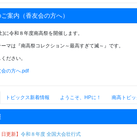
のご案内（香友会の方へ）
土)に令和８年度南高祭を開催します。
テーマは『南高祭コレクション～最高すぎて滅～』です。
しください。
会の方へ.pdf
トピックス新着情報
ようこそ、HPに！
南高トピッ
報
２日更新】
令和８年度 全国大会壮行式