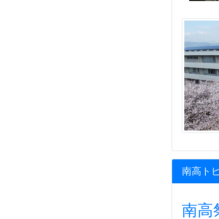
南高ト
南高