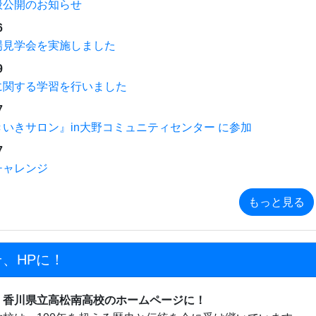
般公開のお知らせ
6
場見学会を実施しました
9
に関する学習を行いました
7
いきサロン』in大野コミュニティセンター に参加
7
チャレンジ
もっと見る
、HPに！
、香川県立高松南高校のホームページに！