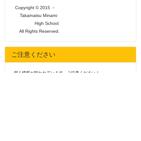
Copyright © 2015 －
Takamatsu Minami
High School.
All Rights Reserved.
ご注意ください
個人情報が狙われています。ご注意ください！
最近、本校の特定の卒業生や事務職員の名を語り、卒業生や
そのご家族から携帯電話番号、メールアドレス、住所、生年月
日等の個人情報を聞き出そうとする被害が急増しています。
不審な場合は、相手の氏名、連絡先の確認をしたり、学校へ
問い合わせる等、十分ご注意をお願いします。
また、運送会社を名乗って、学校からの荷物を渡したいと称
して住所を聞き出そうとする事案が発生しています。気をつけ
てください。