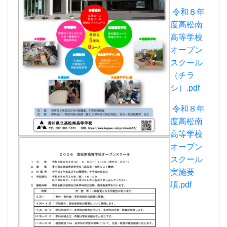
令和８年
度高松南
高等学校
オープン
スクール
（チラ
シ）.pdf
令和８年
度高松南
高等学校
オープン
スクール
実施要
項.pdf