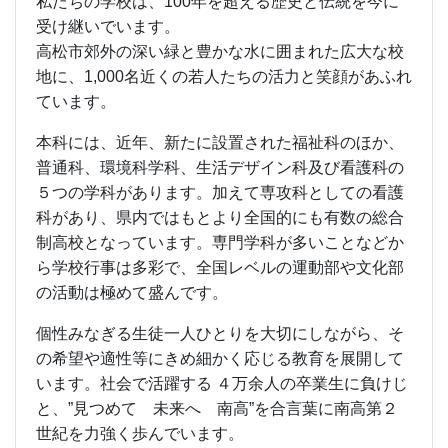
私たちの学校は、100年を超える歴史と伝統を今に
受け継いでいます。
高松市郊外の深い緑と豊かな水に囲まれた広大な校
地に、1,000名近くの若人たちの活力と笑顔があふれ
ています。
本科には、近年、新たに設置された福祉科のほか、
普通科、環境科学科、生活デザイン科及び看護科の
５つの学科があります。加えて専攻科としての看護
科があり、県内ではもとより全国的にも有数の総合
制高校となっています。専門学科が多いことなどか
ら学校行事は多彩で、全国レベルの運動部や文化部
の活動は極めて盛んです。
個性みなぎる生徒一人ひとりを大切にしながら、そ
の希望や適性等にきめ細かく応じる教育を展開して
います。社会で活躍する ４万余人の卒業生に負けじ
と、”見つめて 未来へ 南高”を合言葉に南高第２
世紀を力強く歩んでいます。