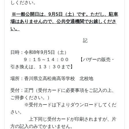
しください。
※一般公開日は、
9
月
5
日（土）です。ただし、駐車
場はありませんので、公共交通機関でお越しくださ
い。
記
日時：令和
8
年
9
月
5
日（土）
９：１５～１４：００ 【バザーの販売・
引き換えは、１３：３０まで】
場所：香川県立高松南高等学校 北校地
受付：正門（受付カードに必要事項をご記入の上、
ご持参ください。）
※受付カードは下よりダウンロードしてくだ
さい。
上下同じ受付カードが印刷されますが、片
方の記入のみでかまいません。