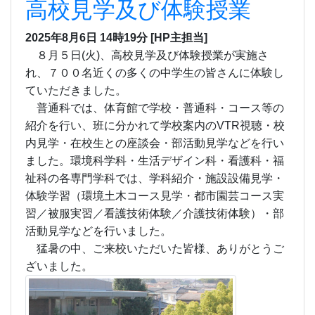
高校見学及び体験授業
2025年8月6日 14時19分
[HP主担当]
８月５
日(火)、高校見学及び体験授業が実施さ
れ、７
００名近くの
多くの中学生の皆さんに体験し
ていただきました。
普通科では、体育館で学校・普通科・コース等の
紹介を行い、班に分かれて学校案内のVTR視聴・
校
内見学・在校生との座談会・部活動見学などを行い
ました。環境科学科・生活デザイン科・看護科・福
祉科の各専門学科では、学科紹介・施設設備見学・
体験学習（環境土木コース見学・都市園芸コース実
習／被服実習／看護技術体験／介護技術体験）
・
部
活動見学などを
行いました。
猛暑の中、
ご来校いただいた皆様、
ありがとうご
ざいました。