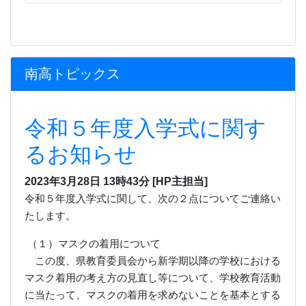
2023年3月28日 13時43分
[HP主担当]
令和５年度入学式に関して、次の２点についてご連絡い
たします。
（１）マスクの着用について
この度、県教育委員会から新学期以降の学校における
マスク着用の考え方の見直し等について、学校教育活動
に当たって、マスクの着用を求めないことを基本とする
考え方が示されました。
これを踏まえ、本校では、新入生、保護者ともに入学
式におけるマスク着用は求めないこととします。
（２）芸術の教科書等の購入について
令和５年度に使用する教科書等について、芸術の教科
書等については、４月
７
日の入学式終了後、購入してい
ただくこととなっております。芸術の科目選択につい
て、各科目の希望者数を確認したところ、全員が第一希
望の科目を選択できることとなりました。