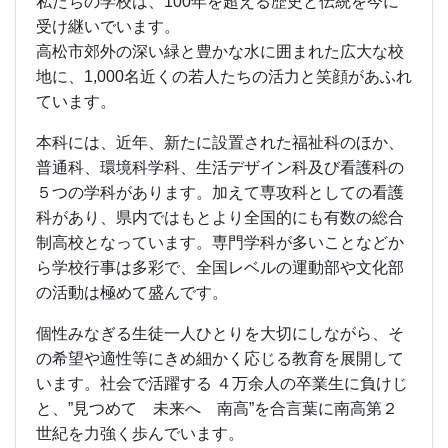
ら学校行事は多彩で、全国レベルの運動部や文化部
の活動は極めて盛んです。
個性みなぎる生徒一人ひとりを大切にしながら、そ
の希望や適性等にきめ細かく応じる教育を展開して
います。社会で活躍する ４万余人の卒業生に負けじ
と、”見つめて 未来へ 南高”を合言葉に南高第２
世紀を力強く歩んでいます。
新校舎改築第１期工事として、平成26・27年度の２
年間で、旧第１校舎の中央棟から西半分を撤去し、
そこへ新校舎西館が建設されました。そして、旧第
１校舎東側の撤去の後、平成29年度秋から第２期工
事の新校舎東館の建設が始まりました。工事中はご
不便をおかけしましたが、平成31年３月中に内装工
事と引っ越しも終わり新校舎全てが完成しました。
平成31年４月より全生徒が、この新校舎で勉学に励
んでおります。