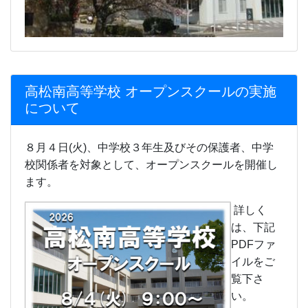
ます。
詳しく
は、下記
PDFファ
イルをご
覧下さ
い。
令和８年
度高松南
高等学校
オープン
スクール
（チラ
シ）.pdf
令和８年
度高松南