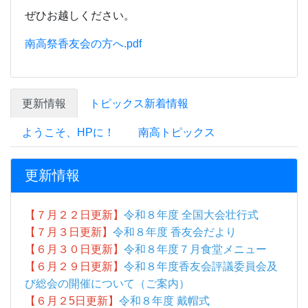
更新情報
【７月２２日更新】
令和８年度 全国大会壮行式
【７月３日更新】
令和８年度 香友会だより
【６月３０日更新】
令和８年度７月食堂メニュー
【６月２９日更新】
令和８年度香友会評議委員会及
び総会の開催について（ご案内）
【６月２5
日更新】
令和８年度 戴帽式
【６月２3日更新】
令和８年度 四国高等学校選手権
大会壮行式
【６月11日更新】
香川県立高松南高等学校 公式
Instagramアカウントについて
【６月２日更新】
保健だより６月号
【６月２日更新】
令和８年度６月食堂メニュー
【５月26日更新】
令和８年度遠足
【５月26日更新】
令和８年度体育祭写真集
【５月26日更新】
月間行事予定