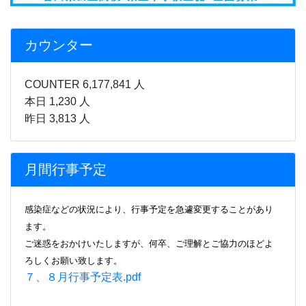
感染症などの状況により、行事
予定を急遽変更することがあり
ます。
ご迷惑をおかけいたしますが、何卒、ご理解とご協力のほどよ
ろしくお願い致します。
７、８月行事予定表.pdf
香川県立高松南高等学校
〒761-8084
高松市一宮町531番地
アクセスマップ
へのリンク
TEL：(087)885-1131
FAX：(087)885-1133