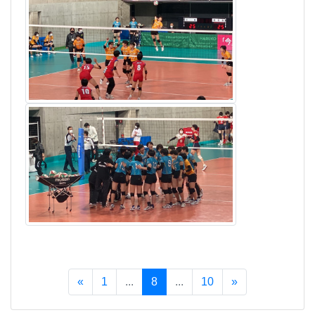
«
1
...
8
...
10
»
トップページ
校長室
職員室
進路指導室