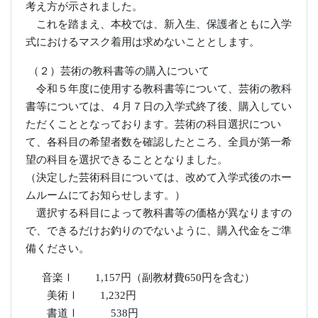
（決定した芸術科目については、改めて入学式後のホー
ムルームにてお知らせします。）
選択する科目によって教科書等の価格が異なりますの
で、できるだけお釣りのでないように、購入代金をご準
備ください。
音楽Ⅰ
1,157
円（副教材費
650
円を含む）
美術Ⅰ
1,232
円
書道Ⅰ
538
円
令和５年度入学者 合格
説明会の実施について
2023年3月14日 09時22分
[HP主担当]
令和５年度入学者に対する説明会を次の日程にて
行います。持参物等、詳細については、３月１６日
（木）の一般選抜合格発表後（９：３０～）に書類
をお渡しします。自己推薦選抜合格者を含め、合格