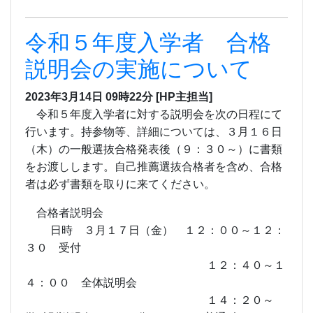
者は必ず書類を取りに来てください。
合格者説明会
日時 ３月１７日（金） １２：００～１２：
３０ 受付
１２：４０～１
４：００ 全体説明会
１４：２０～
学科別説明会・クラス分けテスト（普通科のみ）
物品購入等
※終了時刻は学
科によって異なります。
春の高校バレー ベスト
８
2023年1月11日 08時45分
[HP主担当]