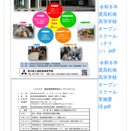
高等学校
オープン
スクール
実施要
項.pdf