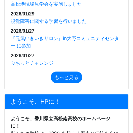
もっと見る
ようこそ、HPに！
ようこそ、香川県立高松南高校のホームページ
に！
私たちの学校は、100年を超える歴史と伝統を今に
受け継いでいます。
高松市郊外の深い緑と豊かな水に囲まれた広大な校
地に、1,000名近くの若人たちの活力と笑顔があふれ
ています。
本科には、近年、新たに設置された福祉科のほか、
普通科、環境科学科、生活デザイン科及び看護科の
５つの学科があります。加えて専攻科としての看護
科があり、県内ではもとより全国的にも有数の総合
制高校となっています。専門学科が多いことなどか