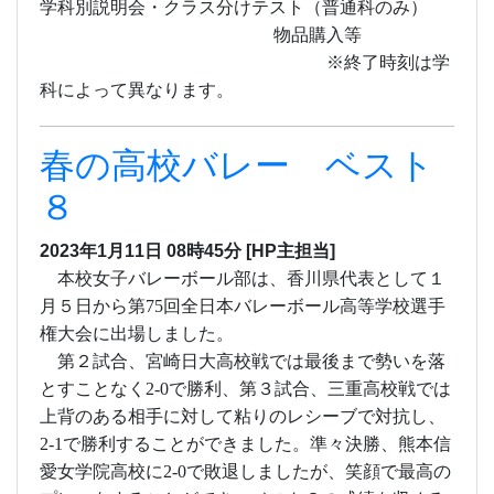
本校女子バレーボール部は、香川県代表として１
月５日から第
75
回全日本バレーボール高等学校選手
権大会に出場しました。
第２試合、宮崎日大高校戦では最後まで勢いを落
とすことなく
2-0
で勝利、第３試合、三重高校戦では
上背のある相手に対して粘りのレシーブで対抗し、
2-1
で勝利することができました。準々決勝、熊本信
愛女学院高校に
2-0
で敗退しましたが、笑顔で最高の
プレーをすることができ、ベスト
８
の成績を収める
ことができました。
ご声援、ご支援いただいた皆様に心より感謝申し
上げます。ありがとうございました
！
！