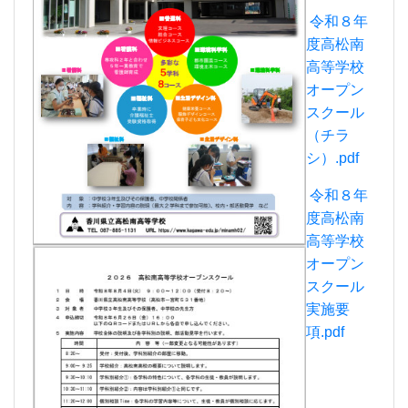
高等学校
オープン
スクール
実施要
項.pdf