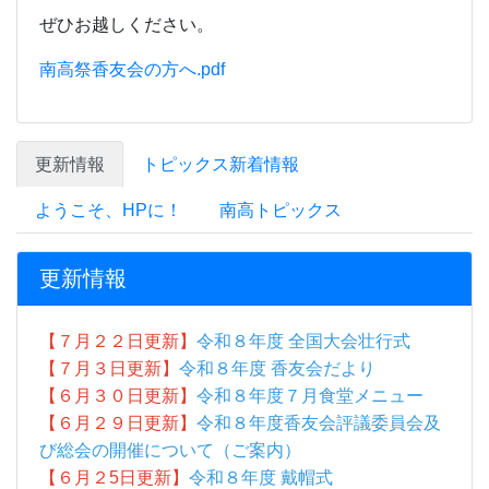
更新情報
【７月２２日更新】
令和８年度 全国大会壮行式
【７月３日更新】
令和８年度 香友会だより
【６月３０日更新】
令和８年度７月食堂メニュー
【６月２９日更新】
令和８年度香友会評議委員会及
び総会の開催について（ご案内）
【６月２5
日更新】
令和８年度 戴帽式
【６月２3日更新】
令和８年度 四国高等学校選手権
大会壮行式
【６月11日更新】
香川県立高松南高等学校 公式
Instagramアカウントについて
【６月２日更新】
保健だより６月号
【６月２日更新】
令和８年度６月食堂メニュー
【５月26日更新】
令和８年度遠足
【５月26日更新】
令和８年度体育祭写真集
【５月26日更新】
月間行事予定