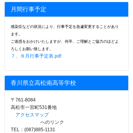
香川県立高松南高等学校
〒761-8084
高松市一宮町531番地
アクセスマップ
へのリンク
TEL：(087)885-1131
FAX：(087)885-1133
E-mail
minamh01・kagawa-edu.jp
(●を@に直して
使用してください)
Copyright © 2015 －
Takamatsu Minami
High School.
All Rights Reserved.