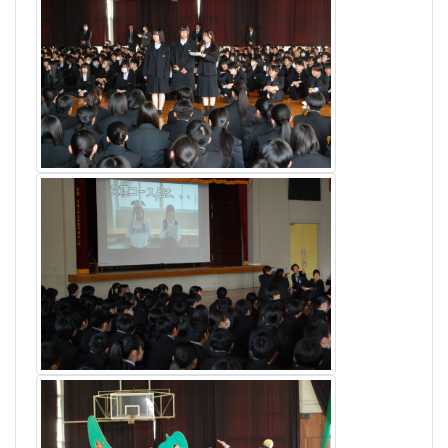
«
1
2
...
10
»