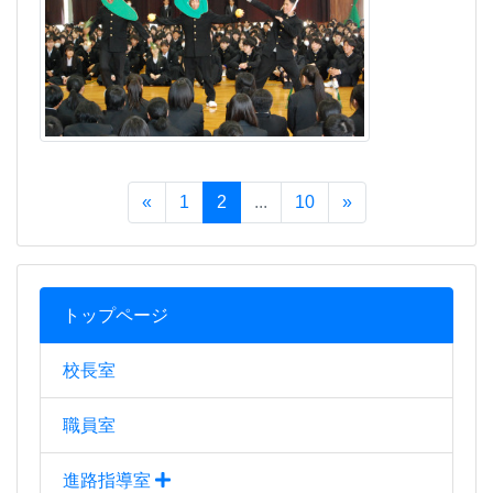
トップページ
校長室
職員室
進路指導室
生徒指導室
教育相談室
保健室
図書館
部活動・生徒会