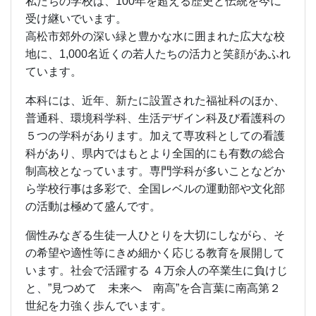
ら学校行事は多彩で、全国レベルの運動部や文化部
の活動は極めて盛んです。
個性みなぎる生徒一人ひとりを大切にしながら、そ
の希望や適性等にきめ細かく応じる教育を展開して
います。社会で活躍する ４万余人の卒業生に負けじ
と、”見つめて 未来へ 南高”を合言葉に南高第２
世紀を力強く歩んでいます。
新校舎改築第１期工事として、平成26・27年度の２
年間で、旧第１校舎の中央棟から西半分を撤去し、
そこへ新校舎西館が建設されました。そして、旧第
１校舎東側の撤去の後、平成29年度秋から第２期工
事の新校舎東館の建設が始まりました。工事中はご
不便をおかけしましたが、平成31年３月中に内装工
事と引っ越しも終わり新校舎全てが完成しました。
平成31年４月より全生徒が、この新校舎で勉学に励
んでおります。