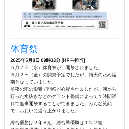
５月２日（金）の開祭予定でしたが、雨天のため延
期となっていました。
前夜の雨の影響で開祭が心配されましたが、朝から
行った水抜きなどのグランド整備によって１時間遅
れで無事開祭することができました。みんな笑顔
で、おおいに盛り上がりました。
総合優勝は２年８組、総合準優勝は１年２組
各学年の優勝は３年６組、
２年８組、１年２組
準優勝は３年２組、２年２組、１年７組
でし
た。