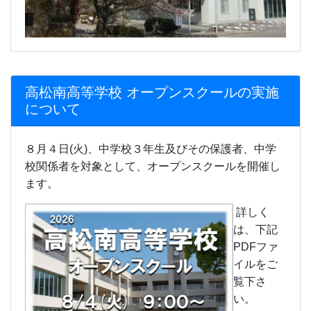
ます。
詳しく
は、下記
PDFファ
イルをご
覧下さ
い。
令和８年
度高松南
高等学校
オープン
スクール
（チラ
シ）.pdf
令和８年
度高松南