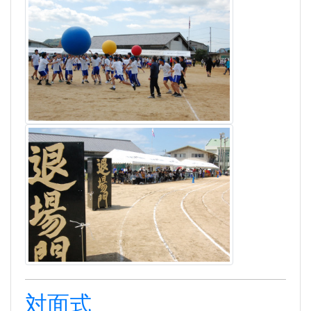
対面式
2025年4月9日 12時59分
[HP主担当]
令和７年
４月９日(水)、新１年生と２・３年生との
対面式が行われました。
普通科
、
看護科
、
環境科学科、生活デザイン科、福
祉科
の５つの学科の
３年生
各クラス代表が、
趣向を
凝らして
各学科の特徴を新
１年生
に紹介しました。
そして、新１年生の
各クラス
代表に昨年度の生徒会
誌「あゆみ」を贈りました。