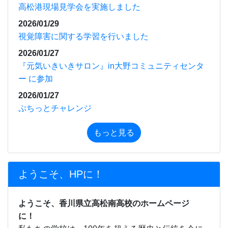
もっと見る
ようこそ、HPに！
ようこそ、香川県立高松南高校のホームページ
に！
私たちの学校は、100年を超える歴史と伝統を今に
受け継いでいます。
高松市郊外の深い緑と豊かな水に囲まれた広大な校
地に、1,000名近くの若人たちの活力と笑顔があふれ
ています。
本科には、近年、新たに設置された福祉科のほか、
普通科、環境科学科、生活デザイン科及び看護科の
５つの学科があります。加えて専攻科としての看護
科があり、県内ではもとより全国的にも有数の総合
制高校となっています。専門学科が多いことなどか