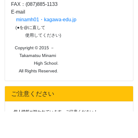
ご注意ください
個人情報が狙われています。ご注意ください！
最近、本校の特定の卒業生や事務職員の名を語り、卒業生や
そのご家族から携帯電話番号、メールアドレス、住所、生年月
日等の個人情報を聞き出そうとする被害が急増しています。
不審な場合は、相手の氏名、連絡先の確認をしたり、学校へ
問い合わせる等、十分ご注意をお願いします。
また、運送会社を名乗って、学校からの荷物を渡したいと称
して住所を聞き出そうとする事案が発生しています。気をつけ
てください。