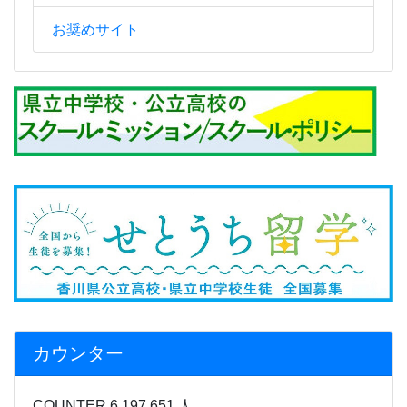
カウンター
COUNTER 6,197,651 人
本日 4,070 人
昨日 4,278 人
月間行事予定
感染症などの状況により、行事
予定を急遽変更することがあり
ます。
ご迷惑をおかけいたしますが、何卒、ご理解とご協力のほどよ