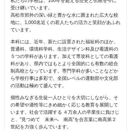
ら学校行事は多彩で、全国レベルの運動部や文化部
の活動は極めて盛んです。
個性みなぎる生徒一人ひとりを大切にしながら、そ
の希望や適性等にきめ細かく応じる教育を展開して
います。社会で活躍する ４万余人の卒業生に負けじ
と、”見つめて 未来へ 南高”を合言葉に南高第２
世紀を力強く歩んでいます。
新校舎改築第１期工事として、平成26・27年度の２
年間で、旧第１校舎の中央棟から西半分を撤去し、
そこへ新校舎西館が建設されました。そして、旧第
１校舎東側の撤去の後、平成29年度秋から第２期工
事の新校舎東館の建設が始まりました。工事中はご
不便をおかけしましたが、平成31年３月中に内装工
事と引っ越しも終わり新校舎全てが完成しました。
平成31年４月より全生徒が、この新校舎で勉学に励
んでおります。