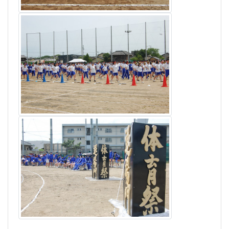
対面式
2024年4月10日 15時21分
[HP主担当]
令和６年
４月１０日(水)、新１年生と２・３年生と
の対面式が行われました。
普通科
、
看護科
、
環境科学科、生活デザイン科、福
祉科
の５つの学科の
３年生
各クラス代表が、
趣向を
凝らして
各学科の特徴を新
１年生
に紹介しました。
そして、新１年生の
各クラス
代表に昨年度の生徒会