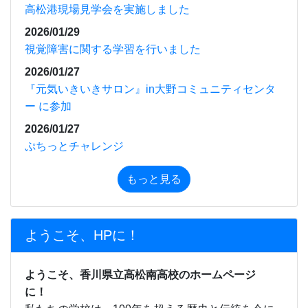
もっと見る
ようこそ、HPに！
ようこそ、香川県立高松南高校のホームページ
に！
私たちの学校は、100年を超える歴史と伝統を今に
受け継いでいます。
高松市郊外の深い緑と豊かな水に囲まれた広大な校
地に、1,000名近くの若人たちの活力と笑顔があふれ
ています。
本科には、近年、新たに設置された福祉科のほか、
普通科、環境科学科、生活デザイン科及び看護科の
５つの学科があります。加えて専攻科としての看護
科があり、県内ではもとより全国的にも有数の総合
制高校となっています。専門学科が多いことなどか