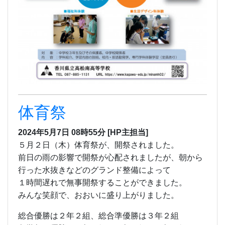
2024年5月7日 08時55分
[HP主担当]
５月２日（木）体育祭が、開祭されました。
前日の雨の影響で開祭が心配されましたが、朝から
行った水抜きなどのグランド整備によって
１時間遅れで無事開祭することができました。
みんな笑顔で、おおいに盛り上がりました。
総合優勝は２年２組、総合準優勝は３年２組
各学年の優勝は３年２組、
２年２組、１年８組
準優勝は３年７組、２年５組、１年７組
でし
た。