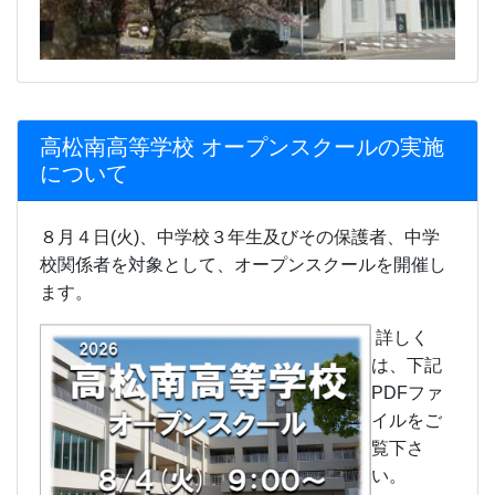
ます。
詳しく
は、下記
PDFファ
イルをご
覧下さ
い。
令和８年
度高松南
高等学校
オープン
スクール
（チラ
シ）.pdf
令和８年
度高松南