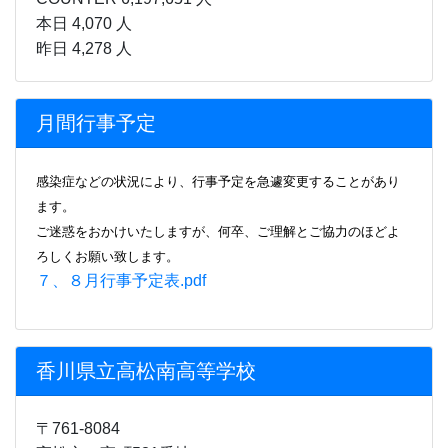
ろしくお願い致します。
７、８月行事予定表.pdf
香川県立高松南高等学校
〒761-8084
高松市一宮町531番地
アクセスマップ
へのリンク
TEL：(087)885-1131
FAX：(087)885-1133
E-mail
minamh01・kagawa-edu.jp
(●を@に直して
使用してください)
Copyright © 2015 －