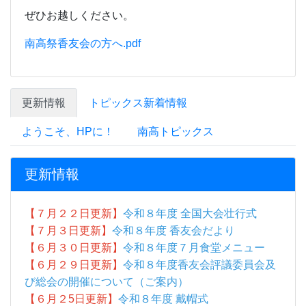
更新情報
【７月２２日更新】
令和８年度 全国大会壮行式
【７月３日更新】
令和８年度 香友会だより
【６月３０日更新】
令和８年度７月食堂メニュー
【６月２９日更新】
令和８年度香友会評議委員会及
び総会の開催について（ご案内）
【６月２5
日更新】
令和８年度 戴帽式
【６月２3日更新】
令和８年度 四国高等学校選手権
大会壮行式
【６月11日更新】
香川県立高松南高等学校 公式
Instagramアカウントについて
【６月２日更新】
保健だより６月号
【６月２日更新】
令和８年度６月食堂メニュー
【５月26日更新】
令和８年度遠足
【５月26日更新】
令和８年度体育祭写真集
【５月26日更新】
月間行事予定