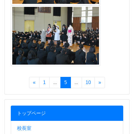
«
1
...
5
...
10
»
トップページ
校長室
職員室
進路指導室
生徒指導室
教育相談室
保健室