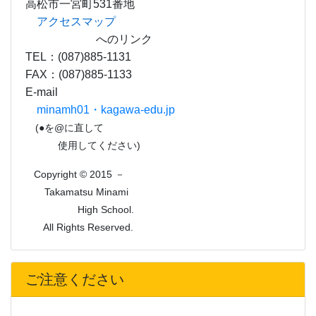
Takamatsu Minami
High School.
All Rights Reserved.
ご注意ください
個人情報が狙われています。ご注意ください！
最近、本校の特定の卒業生や事務職員の名を語り、卒業生や
そのご家族から携帯電話番号、メールアドレス、住所、生年月
日等の個人情報を聞き出そうとする被害が急増しています。
不審な場合は、相手の氏名、連絡先の確認をしたり、学校へ
問い合わせる等、十分ご注意をお願いします。
また、運送会社を名乗って、学校からの荷物を渡したいと称
して住所を聞き出そうとする事案が発生しています。気をつけ
てください。