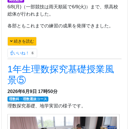
6/8(月)（一部競技は雨天順延で6/9(火)）まで、県高校
総体が行われました。
各部ともこれまでの練習の成果を発揮できました。
続きを読む
☝いいね！
6
1年生理数探究基礎授業風
景⑤
2026年6月9日 17時50分
理数科・理数選抜コース
理数探究基礎、地学実習の様子です。