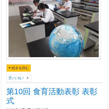
続きを読む
☝いいね！
4
第10回 食育活動表彰 表彰
式