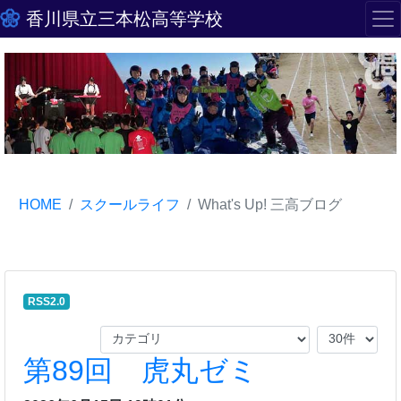
香川県立三本松高等学校
HOME
スクールライフ
What's Up! 三高ブログ
RSS2.0
第89回 虎丸ゼミ