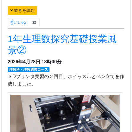
続きを読む
☝いいね！
22
1年生理数探究基礎授業風
景②
2026年4月28日 18時00分
理数科・理数選抜コース
３Dプリンタ実習の２回目、ホイッスルとペン立てを作
成しました。