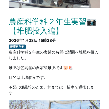
農産科学科２年生実習📷
【堆肥投入編】
2026年1月28日 15時28分
農産科学科
農産科学科２年生の実習の時間に梨園へ堆肥を投入
しました。
堆肥は笠高産の自家製堆肥です🐷🐔
目的は土壌改良です。
↓梨は棚栽培のため、株までは一輪車で運搬しま
す。