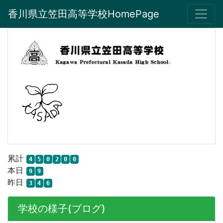
香川県立笠田高等学校HomePage
累計
4
5
0
2
0
0
本日
9
9
昨日
3
4
6
学校の様子(ブログ)