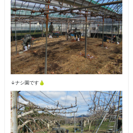
↓ナシ園です🍐