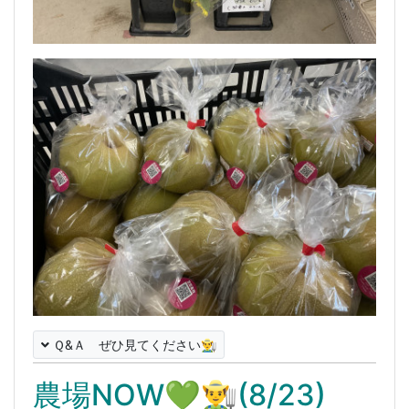
Ｑ&Ａ ぜひ見てください👨‍🌾
農場NOW💚👨‍🌾(8/23)