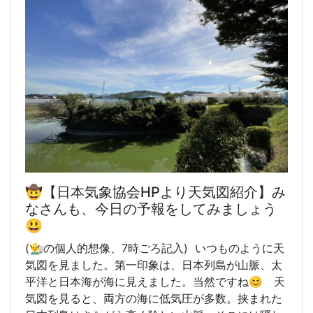
🤠【日本気象協会HPより天気図紹介】み
なさんも、今日の予報をしてみましょう
😃
(👨‍🌾の個人的想像、7時
ごろ記入) いつものように天
気図を見ました。第一印象は、日本列島が山脈、太
平洋と日本海が海に見えました。当然ですね😊 天
気図を見ると、両方の海に低気圧が多数。挟まれた