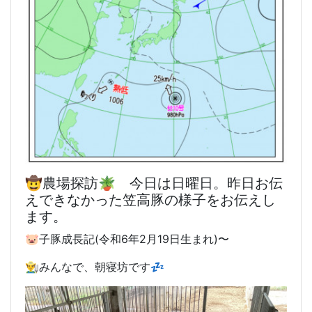
🤠農場探訪🪴 今日は日曜日。昨日お伝
えできなかった笠高豚の様子をお伝えし
ます。
🐷子豚成長記(令和6年2月19日生まれ)〜
👨‍🌾みんなで、朝寝坊です💤