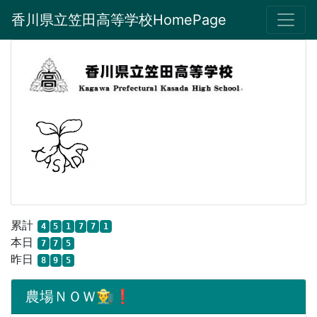
香川県立笠田高等学校HomePage
累計
4
5
1
7
7
1
本日
7
7
5
昨日
8
9
5
農場ＮＯＷ👨‍🌾❗️