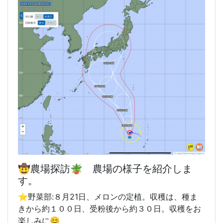
🤠農場探訪🪴 農場の様子を紹介しま
す。
⭐️野菜部:８月21日、メロンの定植。収穫は、種ま
きから約１００日、受粉後から約３０日。収穫をお
楽しみに😊