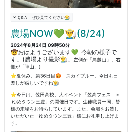
Ｑ&Ａ ぜひ見てください👨‍🌾
農場NOW💚👨‍🌾(8/24)
2024年8月24日 09時50分
🤠おはようございます💚 今朝の様子で
す。(農場より撮影👨‍🌾。
左側が「鳥越山」、右
側が「陣山」)
⭐️
夏休み、第36日目😡 スカイブルー、今日も日
差しが厳しいですね👨‍🌾
⭐️今日は、笠田高校、大イベント「笠高フェス in
ゆめタウン三豊」の開催日です。生徒職員一同、皆
様の来場をお待ちしています。また、会場をお貸し
いただいた「ゆめタウン三豊」様にお礼申し上げま
す。