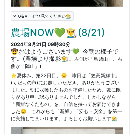
Ｑ&Ａ ぜひ見てください👨‍🌾
農場NOW💚👨‍🌾(8/21)
2024年8月21日 09時30分
🤠おはようございます💚 今朝の様子で
す。(農場より撮影👨‍🌾。
左側が「鳥越山」、右
側が「陣山」)
⭐️
夏休み、第33日目。😊 昨日は「笠高新鮮市」
(くだもの市)にお越しいただき、ありがとうござい
ました。朝に収穫したものを準備したため、数に限
りがあり申し訳ありませんでした。しかしながら
「新鮮なくだもの」を、自信を持ってお届けできま
した😊 これからも「新鮮」「安心・安全」を第一
に実施してまいります。よろしくお願いします👨‍🌾