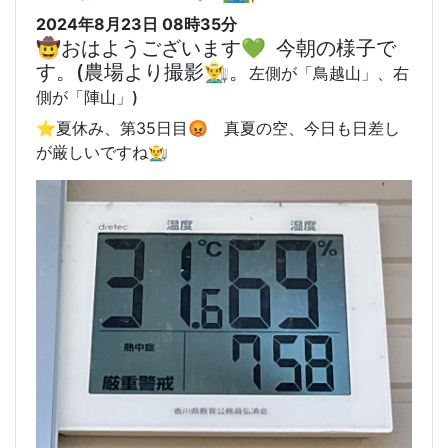
2024年8月23日 08時35分
🤠おはようございます💚 今朝の様子で
す。(農場より撮影👨‍🌾。
左側が「鳥越山」、右
側が「陣山」)
⭐️
夏休み、第35日目😡 真夏の空、今日も日差し
が厳しいですね👨‍🌾