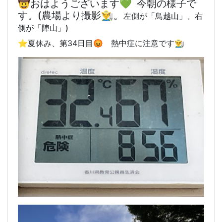
🤠おはようございます💚 今朝の様子で
す。(農場より撮影👨‍🌾。
左側が「鳥越山」、右
側が「陣山」)
⭐️
夏休み、第34日目😡 熱中症に注意です👨‍🌾