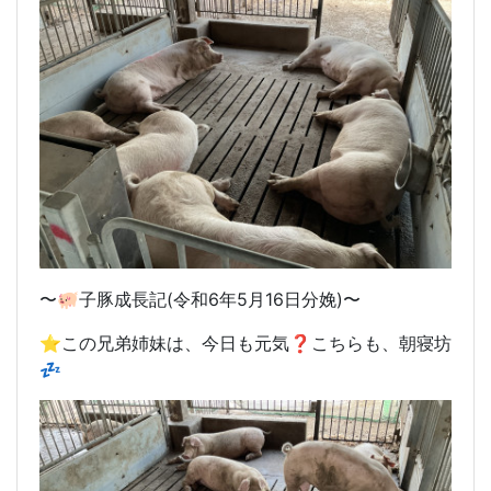
〜🐖子豚成長記(令和6年5月16日分娩)〜
⭐️この兄弟姉妹は、今日も元気❓こちらも、朝寝坊
💤