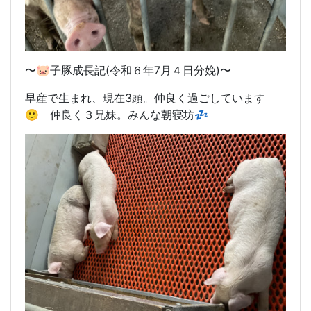
〜🐷子豚成長記(令和６年7月４日分娩)〜
早産で生まれ、現在3頭。仲良く過ごしています
🙂 仲良く３兄妹。みんな朝寝坊💤