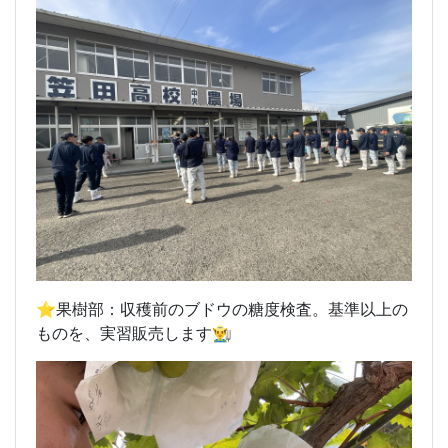
⭐️果樹部：収穫前のブドウの糖度検査。基準以上の
ものを、実習販売します👨‍🌾