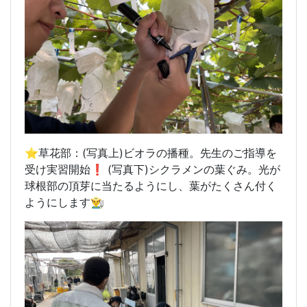
⭐️草花部：(写真上)ビオラの播種。先生のご指導を
受け実習開始❗️ (写真下)シクラメンの葉ぐみ。光が
球根部の頂芽に当たるようにし、葉がたくさん付く
ようにします👨‍🌾