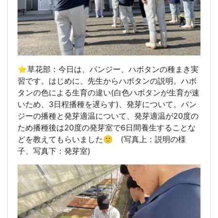
⭐️草花部：今日は、パンジー、ハボタンの種まき実
習です。はじめに、先生からハボタンの説明。ハボ
タンの色による生育の違い(白色ハボタンが生育が速
いため、3日程播種を遅らす)、発芽について。パン
ジーの播種と発芽適温について、発芽適温が20度の
ため播種後は20度の発芽室で6日間養生することな
どを教えてもらいました🙂 (写真上：説明の様
子、写真下：発芽室
)