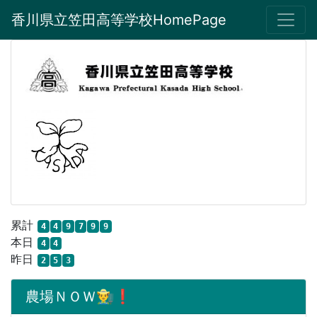
香川県立笠田高等学校HomePage
累計
4
4
9
7
9
9
本日
4
4
昨日
2
5
3
農場ＮＯＷ👨‍🌾❗️