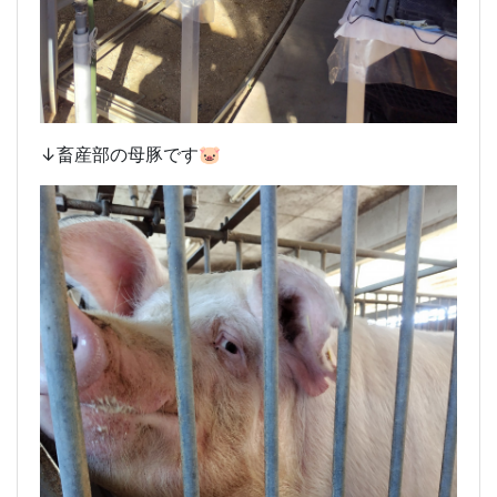
↓畜産部の母豚です🐷