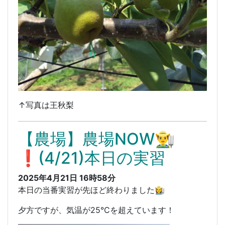
↑写真は王秋梨
【農場】農場NOW👨‍🌾
❗️(4/21)本日の実習
2025年4月21日 16時58分
本日の当番実習が先ほど終わりました👩‍🌾
夕方ですが、気温が25°Cを超えています！