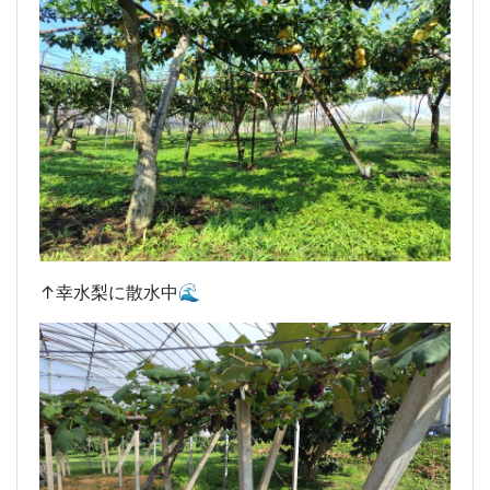
↑幸水梨に散水中🌊