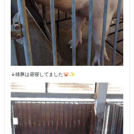
↓雄豚は昼寝してました🐷✨