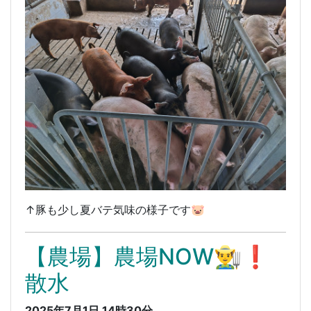
↑豚も少し夏バテ気味の様子です🐷
【農場】農場NOW👨‍🌾❗️
散水
2025年7月1日 14時30分