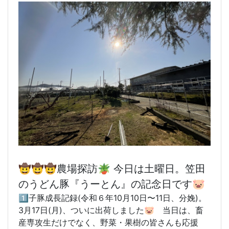
🤠🤠
🤠農場探訪🪴 今日は土曜日。笠田
のうどん豚『うーとん』の記念日です🐷
1️⃣子豚成長記録(令和６年10月10日〜11日、分娩)。
3月17日(月)、ついに出荷しました🐷 当日は、畜
産専攻生だけでなく、野菜・果樹の皆さんも応援