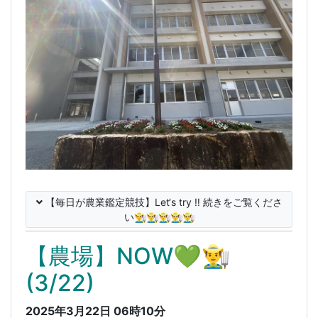
【毎日が農業鑑定競技】Let‘s try ‼️ 続きをご覧くださ
い👨‍🌾👨‍🌾👨‍🌾👨‍🌾👨‍🌾
【農場】NOW💚👨‍🌾
(3/22)
2025年3月22日 06時10分