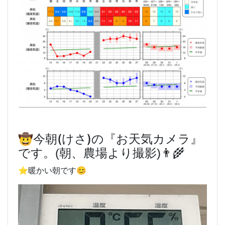
🤠今朝(けさ)
の『お天気カメラ』
です。(朝、農場より撮影)👨‍🌾
⭐️暖かい朝です😊