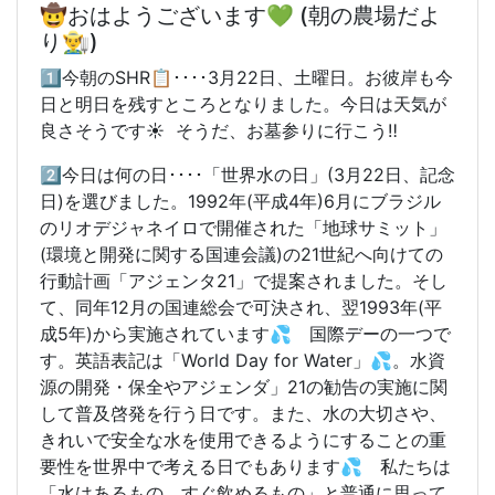
🤠おはようございます💚 (朝の農場だよ
り👨‍🌾)
1️⃣今朝のSHR📋････3月22日、土曜日。お彼岸も今
日と明日を残すところとなりました。今日は天気が
良さそうです☀️ そうだ、お墓参りに行こう‼️
2️⃣今日は何の日････「世界水の日」(3月22日、記念
日)を選びました。1992年(平成4年)6月にブラジル
のリオデジャネイロで開催された「地球サミット」
(環境と開発に関する国連会議)の21世紀へ向けての
行動計画「アジェンタ21」で提案されました。そし
て、同年12月の国連総会で可決され、翌1993年(平
成5年)から実施されています💦 国際デーの一つで
す。英語表記は「World Day for Water」💦。水資
源の開発・保全やアジェンダ
」21の勧告の実施に関
して普及啓発を行う日です。また、水の大切さや、
きれいで安全な水を使用できるようにすることの重
要性を世界中で考える日でもあります💦 私たちは
「水はあるもの、すぐ飲めるもの」と普通に思って