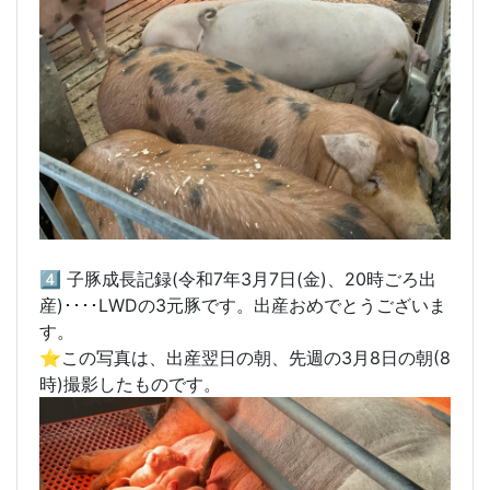
4️⃣
子豚成長記録(令和7年3月7日(金)、20時ごろ出
産)････LWDの3元豚です。出産おめでとうございま
す。
⭐️この写真は、出産翌日の朝、先週の3月8日の朝(8
時)撮影したものです。