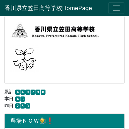
香川県立笠田高等学校HomePage
累計
4
4
9
7
9
8
本日
4
3
昨日
2
5
3
農場ＮＯＷ👨‍🌾❗️