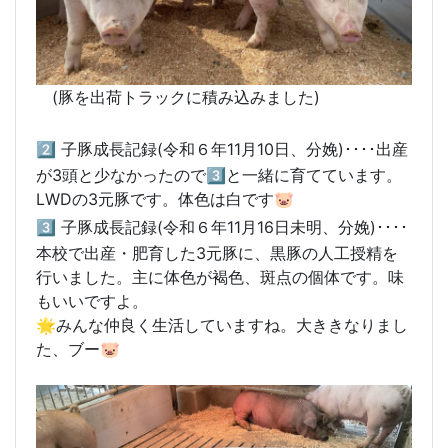
(豚を出荷トラックに積み込みました)
2️⃣
子豚成長記録(令和６年11月10日、分娩)････出産
が3頭と少なかったので3️⃣と一緒に育てています。
LWDの3元豚です。体色は白です🐷
3️⃣
子豚成長記録(令和６年11月16日未明、分娩)････
本校で出産・肥育した3元豚に、黒豚の人工授精を
行いました。主に体色が褐色、斑点の個体です。味
もいいですよ。
🌟みんな仲良く生活していますね。大ききなりまし
た、ブー🐷