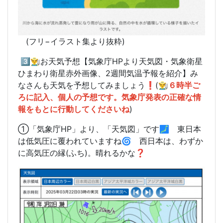
(フリ−イラスト集より抜粋)
3️⃣👨‍🌾お天気予想【気象庁HPより天気図・気象衛星
ひまわり衛星赤外画像、2週間気温予報を紹介】み
なさんも天気を予想してみましょう❗️(
👨‍🌾６時半ご
ろに記入、個人の予想です。気象庁発表の正確な情
報をもとに行動してくださいね
)
①「気象庁HP」より、「天気図」です🗾 東日本
は低気圧に覆われていますね🌀 西日本は、わずか
に高気圧の縁(ふち)。晴れるかな❓