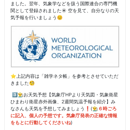
ました。翌年、気象学などを扱う国際連合の専門機
関として登録されました☀️ 空を見て、自分なりの天
気予報を行いましょう😊
⭐️上記内容は「雑学ネタ帳」を参考とさせていただ
きました🧐
3️⃣👨‍🌾お天気予想【気象庁HPより天気図・気象衛星
ひまわり衛星赤外画像、2週間気温予報を紹介】み
なさんも天気を予想してみましょう❗️(
👨‍🌾６時ごろ
に記入、個人の予想です。気象庁発表の正確な情報
をもとに行動してくださいね
)