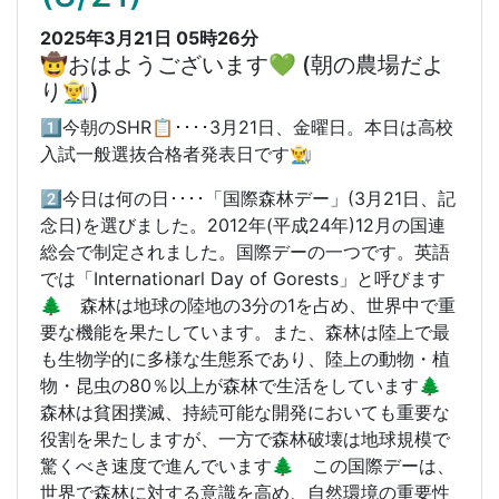
2025年3月21日 05時26分
🤠おはようございます💚 (朝の農場だよ
り👨‍🌾)
1️⃣今朝のSHR📋････3月21日、金曜日。本日は高校
入試一般選抜合格者発表日です👨‍🌾
2️⃣今日は何の日････「国際森林デー」(3月21日、記
念日)を選びました。2012年(平成24年)12月の国連
総会で制定されました。国際デーの一つです。英語
では「Internationarl Day of Gorests」と呼びます
🌲 森林は地球の陸地の3分の1を占め、世界中で重
要な機能を果たしています。また、森林は陸上で最
も生物学的に多様な生態系であり、陸上の動物・植
物・昆虫の80％以上が森林で生活をしています🌲
森林は貧困撲滅、持続可能な開発においても重要な
役割を果たしますが、一方で森林破壊は地球規模で
驚くべき速度で進んでいます🌲 この国際デーは、
世界で森林に対する意識を高め、自然環境の重要性