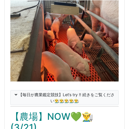
【毎日が農業鑑定競技】Let‘s try ‼️ 続きをご覧くださ
い👨‍🌾👨‍🌾👨‍🌾👨‍🌾👨‍🌾
【農場】NOW💚👨‍🌾
(3/21)