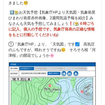
きました🧐
3️⃣👨‍🌾お天気予想【気象庁HPより天気図・気象衛星
ひまわり衛星赤外画像、2週間気温予報を紹介】み
なさんも天気を予想してみましょう❗️(
👨‍🌾６時ごろ
に記入、個人の予想です。気象庁発表の正確な情報
をもとに行動してくださいね
)
①「気象庁HP」より、「天気図」です🗾 高気圧
のふちですが、晴れそうですね😊 そろそろ桜「河
津桜」の開花でしょうか🌸