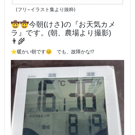
(フリ−イラスト集より抜粋)
🤠🤠今朝(けさ)
の『お天気カメ
ラ』です。(朝、農場より撮影)
👨‍🌾
⭐️暖かい朝です😊 でも、故障かな⁉️