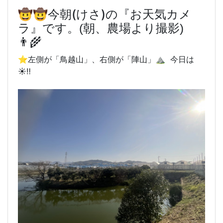
🤠🤠今朝(けさ)
の『お天気カメ
ラ』です。(朝、農場より撮影)
👨‍🌾
⭐️左側が「鳥越山」、右側が「陣山」⛰️ 今日は
☀️‼️