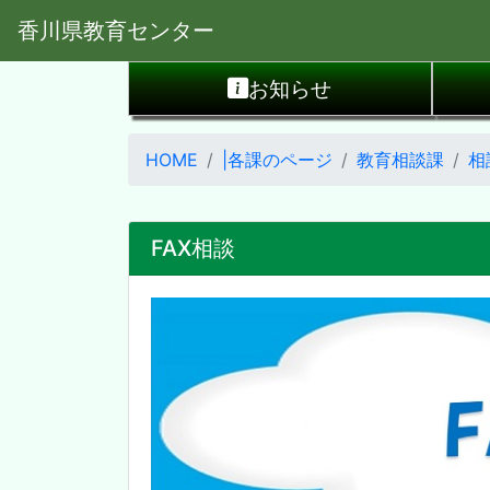
香川県教育センター
お知らせ
HOME
|各課のページ
教育相談課
相
FAX相談