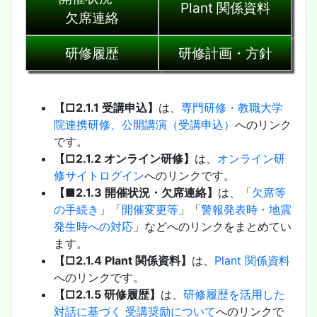
Plant 関係資料
欠席連絡
研修履歴
研修計画・方針
【□2.1.1 受講申込】
は、
専門研修・教職大学
院連携研修、公開講演（受講申込）
へのリンク
です。
【□2.1.2 オンライン研修】
は、
オンライン研
修サイトログイン
へのリンクです。
【■2.1.3 開催状況・欠席連絡】
は、「
欠席等
の手続き
」「
開催変更等
」「
警報発表時・地震
発生時への対応
」などへのリンクをまとめてい
ます。
【□2.1.4 Plant 関係資料】
は、
Plant 関係資料
へのリンクです。
【□2.1.5 研修履歴】
は、
研修履歴を活用した
対話に基づく 受講奨励について
へのリンクで