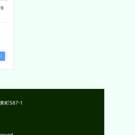
19
ド
東町587-1
erved.