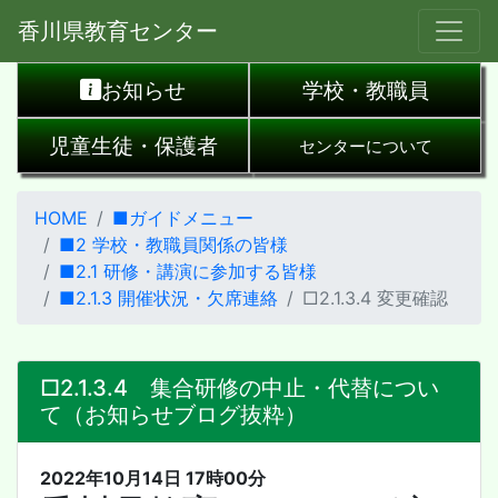
香川県教育センター
お知らせ
学校・教職員
児童生徒・保護者
センターについて
HOME
■ガイドメニュー
■2 学校・教職員関係の皆様
■2.1 研修・講演に参加する皆様
■2.1.3 開催状況・欠席連絡
□2.1.3.4 変更確認
□2.1.3.4 集合研修の中止・代替につい
て（お知らせブログ抜粋）
2022年10月14日 17時00分